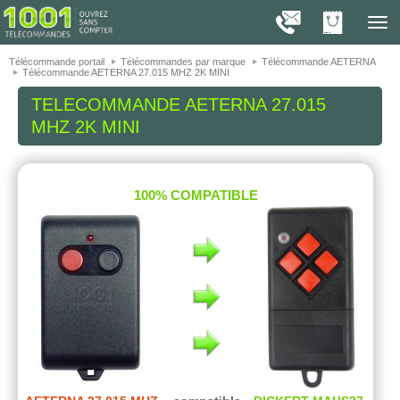
On vous présente nos cookies !
1001
Télé
navig
Télécommande portail
Télécommandes par marque
Télécommande AETERNA
Télécommande AETERNA 27.015 MHZ 2K MINI
TELECOMMANDE
AETERNA 27.015
MHZ 2K MINI
100% COMPATIBLE