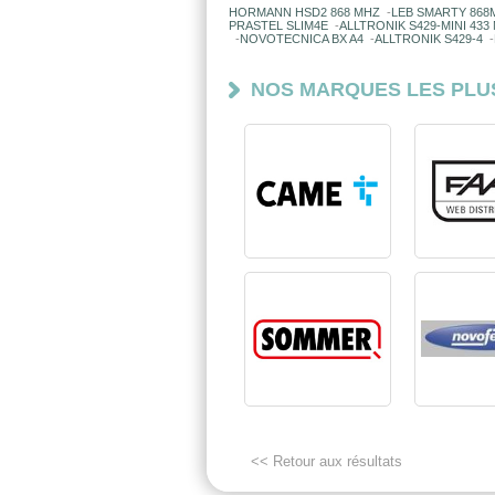
HORMANN HSD2 868 MHZ
-
LEB SMARTY 868
PRASTEL SLIM4E
-
ALLTRONIK S429-MINI 43
-
NOVOTECNICA BX A4
-
ALLTRONIK S429-4
-
NOS MARQUES LES PLU
<< Retour aux résultats