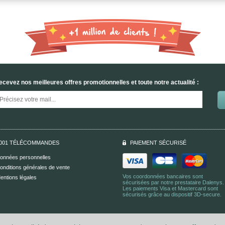
ecevez nos meilleures offres promotionnelles et toute notre actualité :
001 TÉLÉCOMMANDES
PAIEMENT SÉCURISÉ
onnées personnelles
onditions générales de vente
Vos coordonnées bancaires sont
entions légales
sécurisées par notre prestataire Dalenys.
Les paiements Visa et Mastercard sont
sécurisés grâce au dispositif 3D-secure.