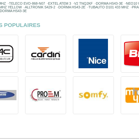
MHZ
-
TELECO EVO-868-N07
-
EXTEL ATEM 3
-
V2 TNQ2KF
-
DORMA HS43-3E
-
NEO10 
3 MHZ YELLOW
-
ALLTRONIK S429-2
-
DORMA HS43-2E
-
TUBAUTO D101 433 MHZ
-
PRA
DORMA HS43-3E
S POPULAIRES