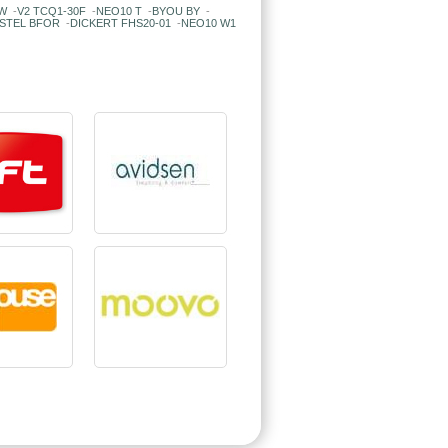
W
-
V2 TCQ1-30F
-
NEO10 T
-
BYOU BY
-
STEL BFOR
-
DICKERT FHS20-01
-
NEO10 W1