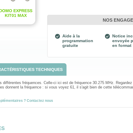
DOMO EXPRESS
KIT01 MAX
NOS ENGAG
Aide à la
Notice inc
programmation
envoyée p
gratuite
en format
ACTÉRISTIQUES TECHNIQUES
différentes fréquences. Celle-ci ici est de fréquence 30.275 MHz. Regardez l
s donnent la fréquence : si vous voyez 61, il s'agit bien de cette télécommand
mplémentaires ? Contactez nous
ES