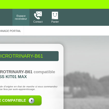
Espace
revendeur
Contact
Panier
NNAGE PORTAIL
ICROTRINARY-B61
ROTRINARY-B61
compatible
S KIT01 MAX
de d'origine en état de marche si vous commandez
se fera par auto-apprentissage.
E COMPATIBLE