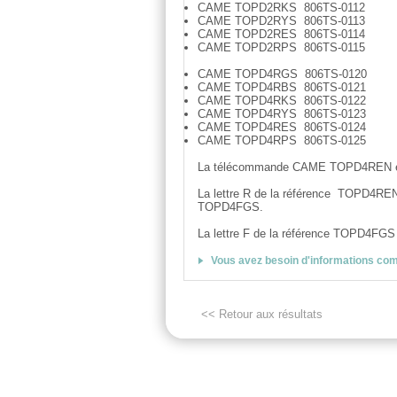
CAME TOPD2RKS 806TS-0112
CAME TOPD2RYS 806TS-0113
CAME TOPD2RES 806TS-0114
CAME TOPD2RPS 806TS-0115
CAME TOPD4RGS 806TS-0120
CAME TOPD4RBS 806TS-0121
CAME TOPD4RKS 806TS-0122
CAME TOPD4RYS 806TS-0123
CAME TOPD4RES 806TS-0124
CAME TOPD4RPS 806TS-0125
La télécommande CAME TOPD4REN est
La lettre R de la référence TOPD4REN
TOPD4FGS.
La lettre F de la référence TOPD4FGS 
Vous avez besoin d'informations co
<< Retour aux résultats