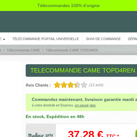
Télécommandes 100% d'origine
E
TÉLÉCOMMANDE PORTAIL UNIVERSELLE
SUIVI DE COMMANDE
DÉPA
e
Télécommande CAME
Télécommande CAME TOPD4REN
TELECOMMANDE
CAME TOPD4REN
Avis Clients :
(
12
avis)
Commandez maintenant, livraison garantie mardi 
à votre domicile en Express.
en savoir plus
En stock
, Expédition en 48h
37,28 €
TTC *