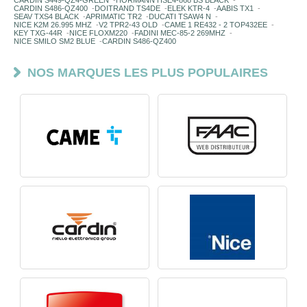
CARDIN S449-QZ4-GREEN
-
HORMANN HSE4-868 BS BLACK
-
CARDIN S486-QZ400
-
DOITRAND TS4DE
-
ELEK KTR-4
-
AABIS TX1
-
SEAV TXS4 BLACK
-
APRIMATIC TR2
-
DUCATI TSAW4 N
-
NICE K2M 26.995 MHZ
-
V2 TPR2-43 OLD
-
CAME 1 RE432 - 2 TOP432EE
-
KEY TXG-44R
-
NICE FLOXM220
-
FADINI MEC-85-2 269MHZ
-
NICE SMILO SM2 BLUE
-
CARDIN S486-QZ400
NOS MARQUES LES PLUS POPULAIRES