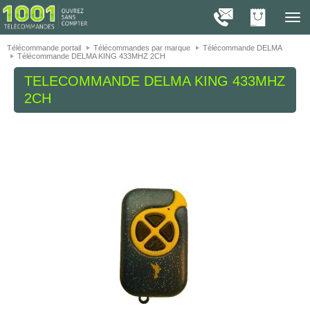
On vous présente nos cookies !
1001
Télé
navig
Télécommande portail
Télécommandes par marque
Télécommande DELMA
Télécommande DELMA KING 433MHZ 2CH
TELECOMMANDE
DELMA KING 433MHZ
2CH