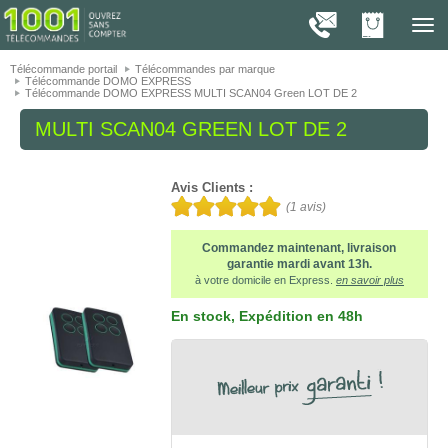
On vous présente nos cookies !
1001
Télé
navig
Télécommande portail
Télécommandes par marque
Télécommande DOMO EXPRESS
Télécommande DOMO EXPRESS MULTI SCAN04 Green LOT DE 2
MULTI SCAN04 GREEN LOT DE 2
Avis Clients :
(
1
avis)
Commandez maintenant, livraison
garantie mardi avant 13h.
à votre domicile en Express.
en savoir plus
En stock
, Expédition en 48h