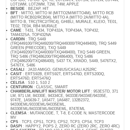
LOT1WM, LOT2WM, T2W, T4W, APPLE
BESIDE
: BEZAP, HIT
BFT
: MITTO, MITTO M (MITTO2M/MITTO4M), MITTO RCB
(MITTO RCB02/RCB04), MITTO A (MITTO 2A/MITTO 4A),
MITTO B, TRC(TRC2/TRC4), GHIBLI, MURALE, KLEIO, TE01,
TE02, TE04, RB4 MURALE
CAME
: T431, T434, TOP432A, TOP434A, TOP432,
TAM432SA, TOP432NA
CARDIN
: TRQ S449
(TRQ449100/TRQ449200/TRQ449300/TRQ449400), TRQ S449
GREEN (PRECODE), TXQ S449
(TXQ449200/TXQ449300/TXQ449400), TXQ S449 GREEN,
TRQ S486 (TRQ486200/TRQ486400), TXQ S486
(TXQ486200/TXQ486400), S437 TX, XRADO, S449, S476TX2,
S476TX, S486
CASALI
: JA33 AMIGO, GENIUS/CASALI A252RC
CASIT
: ERTS92B, ERTS92T, ERTS476D, ERTS20DQ,
ERTS476D, ERTS476Q
CELISA
: S10 1, S10 2
CENTURION
: CLASSIC, SMART
CHAMBERLAIN/LIFT MASTER/ MOTOR LIFT
: 953ESTD, 371
LM, 971 LM, 84330E, 94334CE, 94333E/94334E/94335E,
9747E, 1A5639-7, 1A5477, 1A6487, 132B2372,
94330EML/9333EML/94335EML,
84330EML/84333EML/84335EML, 8747EML
CLEMSA
: MUTANCODE, T, T-8, E-CODE N, MASTERCODE
MV
CPS
: TCP3, CPS1, TCP3, CPS2, TCP3, CPS4, TCP3
DASPI
: HAPPY2, POPS 2, ZERO RC (ZERO 2RC, ZERO 4RC)