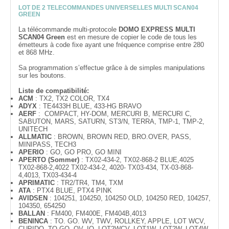
LOT DE 2 TELECOMMANDES UNIVERSELLES MULTI SCAN04
GREEN
La télécommande multi-protocole
DOMO EXPRESS MULTI
SCAN04 Green
est en mesure de copier le code de tous les
émetteurs à code fixe ayant une fréquence comprise entre 280
et 868 MHz.
Sa programmation s’effectue grâce à de simples manipulations
sur les boutons.
Liste de compatibilité:
ACM
: TX2, TX2 COLOR, TX4
ADYX
: TE4433H BLUE, 433-HG BRAVO
AERF
: COMPACT, HY-DOM, MERCURI B, MERCURI C,
SABUTON, MARS, SATURN, ST3/N, TERRA, TMP-1, TMP-2,
UNITECH
ALLMATIC
: BROWN, BROWN RED, BRO.OVER, PASS,
MINIPASS, TECH3
APERIO
: GO, GO PRO, GO MINI
APERTO (Sommer)
: TX02-434-2, TX02-868-2 BLUE,4025
TX02-868-2,4022 TX02-434-2, 4020- TX03-434, TX-03-868-
4,4013, TX03-434-4
APRIMATIC
: TR2/TR4, TM4, TXM
ATA
: PTX4 BLUE, PTX4 PINK
AVIDSEN
: 104251, 104250, 104250 OLD, 104250 RED, 104257,
104350, 654250
BALLAN
: FM400, FM400E, FM404B,4013
BENINCA
: TO. GO. WV, TWV, ROLLKEY, APPLE, LOT WCV,
CUPIDO, TO.GO. QV, IO, LOT2WCV, LOT1W, LOT2W, LOT4W,