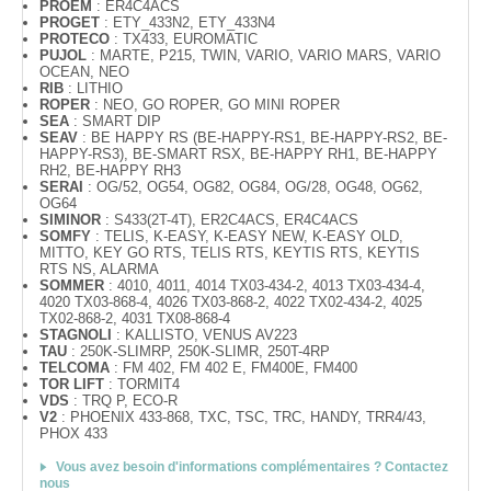
PROEM
: ER4C4ACS
PROGET
: ETY_433N2, ETY_433N4
PROTECO
: TX433, EUROMATIC
PUJOL
: MARTE, P215, TWIN, VARIO, VARIO MARS, VARIO
OCEAN, NEO
RIB
: LITHIO
ROPER
: NEO, GO ROPER, GO MINI ROPER
SEA
: SMART DIP
SEAV
: BE HAPPY RS (BE-HAPPY-RS1, BE-HAPPY-RS2, BE-
HAPPY-RS3), BE-SMART RSX, BE-HAPPY RH1, BE-HAPPY
RH2, BE-HAPPY RH3
SERAI
: OG/52, OG54, OG82, OG84, OG/28, OG48, OG62,
OG64
SIMINOR
: S433(2T-4T), ER2C4ACS, ER4C4ACS
SOMFY
: TELIS, K-EASY, K-EASY NEW, K-EASY OLD,
MITTO, KEY GO RTS, TELIS RTS, KEYTIS RTS, KEYTIS
RTS NS, ALARMA
SOMMER
: 4010, 4011, 4014 TX03-434-2, 4013 TX03-434-4,
4020 TX03-868-4, 4026 TX03-868-2, 4022 TX02-434-2, 4025
TX02-868-2, 4031 TX08-868-4
STAGNOLI
: KALLISTO, VENUS AV223
TAU
: 250K-SLIMRP, 250K-SLIMR, 250T-4RP
TELCOMA
: FM 402, FM 402 E, FM400E, FM400
TOR LIFT
: TORMIT4
VDS
: TRQ P, ECO-R
V2
: PHOENIX 433-868, TXC, TSC, TRC, HANDY, TRR4/43,
PHOX 433
Vous avez besoin d'informations complémentaires ? Contactez
nous