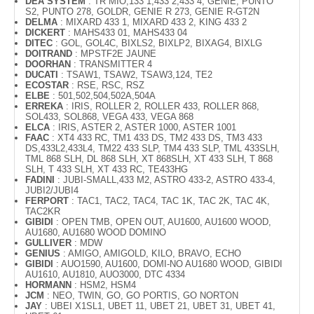
DEA SYSTEM
: TR MIO,133 1,433 2,433 4, GENIE, PUNTO
S2, PUNTO 278, GOLDR, GENIE R 273, GENIE R-GT2N
DELMA
: MIXARD 433 1, MIXARD 433 2, KING 433 2
DICKERT
: MAHS433 01, MAHS433 04
DITEC
: GOL, GOL4C, BIXLS2, BIXLP2, BIXAG4, BIXLG
DOITRAND
: MPSTF2E JAUNE
DOORHAN
: TRANSMITTER 4
DUCATI
: TSAW1, TSAW2, TSAW3,124, TE2
ECOSTAR
: RSE, RSC, RSZ
ELBE
: 501,502,504,502A,504A
ERREKA
: IRIS, ROLLER 2, ROLLER 433, ROLLER 868,
SOL433, SOL868, VEGA 433, VEGA 868
ELCA
: IRIS, ASTER 2, ASTER 1000, ASTER 1001
FAAC
: XT4 433 RC, TM1 433 DS, TM2 433 DS, TM3 433
DS,433L2,433L4, TM22 433 SLP, TM4 433 SLP, TML 433SLH,
TML 868 SLH, DL 868 SLH, XT 868SLH, XT 433 SLH, T 868
SLH, T 433 SLH, XT 433 RC, TE433HG
FADINI
: JUBI-SMALL,433 M2, ASTRO 433-2, ASTRO 433-4,
JUBI2/JUBI4
FERPORT
: TAC1, TAC2, TAC4, TAC 1K, TAC 2K, TAC 4K,
TAC2KR
GIBIDI
: OPEN TMB, OPEN OUT, AU1600, AU1600 WOOD,
AU1680, AU1680 WOOD DOMINO
GULLIVER
: MDW
GENIUS
: AMIGO, AMIGOLD, KILO, BRAVO, ECHO
GIBIDI
: AUO1590, AU1600, DOMI-NO AU1680 WOOD, GIBIDI
AU1610, AU1810, AUO3000, DTC 4334
HORMANN
: HSM2, HSM4
JCM
: NEO, TWIN, GO, GO PORTIS, GO NORTON
JAY
: UBEI X1SL1, UBET 11, UBET 21, UBET 31, UBET 41,