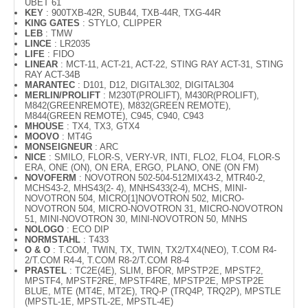
UBET 61
KEY
: 900TXB-42R, SUB44, TXB-44R, TXG-44R
KING GATES
: STYLO, CLIPPER
LEB
: TMW
LINCE
: LR2035
LIFE
: FIDO
LINEAR
: MCT-11, ACT-21, ACT-22, STING RAY ACT-31, STING
RAY ACT-34B
MARANTEC
: D101, D12, DIGITAL302, DIGITAL304
MERLIN/PROLIFT
: M230T(PROLIFT), M430R(PROLIFT),
M842(GREENREMOTE), M832(GREEN REMOTE),
M844(GREEN REMOTE), C945, C940, C943
MHOUSE
: TX4, TX3, GTX4
MOOVO
: MT4G
MONSEIGNEUR
: ARC
NICE
: SMILO, FLOR-S, VERY-VR, INTI, FLO2, FLO4, FLOR-S
ERA, ONE (ON), ON ERA, ERGO, PLANO, ONE (ON FM)
NOVOFERM
: NOVOTRON 502-504-512MIX43-2, MTR40-2,
MCHS43-2, MHS43(2- 4), MNHS433(2-4), MCHS, MINI-
NOVOTRON 504, MICRO[1]NOVOTRON 502, MICRO-
NOVOTRON 504, MICRO-NOVOTRON 31, MICRO-NOVOTRON
51, MINI-NOVOTRON 30, MINI-NOVOTRON 50, MNHS
NOLOGO
: ECO DIP
NORMSTAHL
: T433
O & O
: T.COM, TWIN, TX, TWIN, TX2/TX4(NEO), T.COM R4-
2/T.COM R4-4, T.COM R8-2/T.COM R8-4
PRASTEL
: TC2E(4E), SLIM, BFOR, MPSTP2E, MPSTF2,
MPSTF4, MPSTF2RE, MPSTF4RE, MPSTP2E, MPSTP2E
BLUE, MTE (MT4E, MT2E), TRQ-P (TRQ4P, TRQ2P), MPSTLE
(MPSTL-1E, MPSTL-2E, MPSTL-4E)