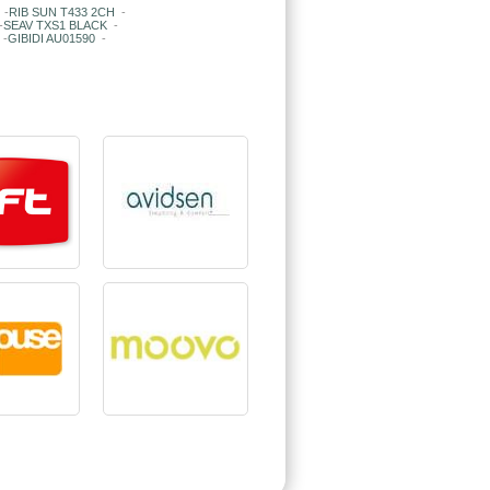
-
RIB SUN T433 2CH
-
-
SEAV TXS1 BLACK
-
-
GIBIDI AU01590
-