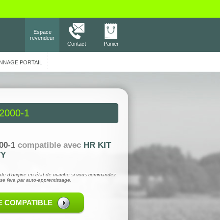
Espace
revendeur
Contact
Panier
NNAGE PORTAIL
2000-1
00-1
compatible avec
HR KIT
TY
de d'origine en état de marche si vous commandez
se fera par auto-apprentissage.
E COMPATIBLE