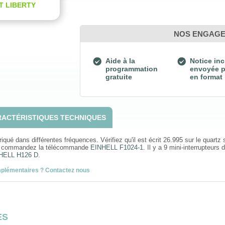
T LIBERTY
NOS ENGAG
Aide à la
Notice inc
programmation
envoyée p
gratuite
en format
ACTÉRISTIQUES TECHNIQUES
é dans différentes fréquences. Vérifiez qu'il est écrit 26.995 sur le quartz s
5, commandez la télécommande
EINHELL F1024-1
. Il y a 9 mini-interrupteurs
HELL H126 D
.
mplémentaires ? Contactez nous
ES