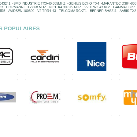
043241
-
SMD INDUSTRIE TX3-40.685MHZ
-
GENIUS ECHO TX4
-
MARANTEC D384-868
33
-
HORMANN FIT2 868 MHZ
-
NICE K4 30.875 MHZ
-
V2 TRR2-43 blue
-
GAMMA EG27
MR5
-
AVIDSEN 100600
-
V2 TRR4-43
-
TELCOMA RCKT1
-
BERNER BHS211
-
AABIS TX2
S POPULAIRES