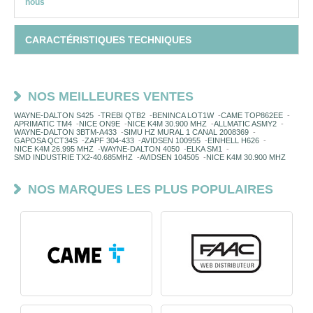
nous
CARACTÉRISTIQUES TECHNIQUES
NOS MEILLEURES VENTES
WAYNE-DALTON S425
-
TREBI QTB2
-
BENINCA LOT1W
-
CAME TOP862EE
-
APRIMATIC TM4
-
NICE ON9E
-
NICE K4M 30.900 MHZ
-
ALLMATIC ASMY2
-
WAYNE-DALTON 3BTM-A433
-
SIMU HZ MURAL 1 CANAL 2008369
-
GAPOSA QCT34S
-
ZAPF 304-433
-
AVIDSEN 100955
-
EINHELL H626
-
NICE K4M 26.995 MHZ
-
WAYNE-DALTON 4050
-
ELKA SM1
-
SMD INDUSTRIE TX2-40.685MHZ
-
AVIDSEN 104505
-
NICE K4M 30.900 MHZ
NOS MARQUES LES PLUS POPULAIRES