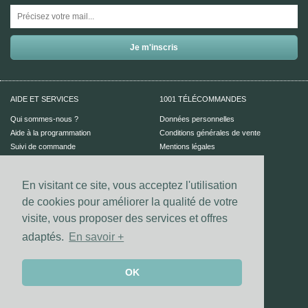
AIDE ET SERVICES
1001 TÉLÉCOMMANDES
Qui sommes-nous ?
Données personnelles
Aide à la programmation
Conditions générales de vente
Suivi de commande
Mentions légales
Aide en ligne
En visitant ce site, vous acceptez l'utilisation
PAIEMENT SÉCURISÉ
UN CONSEIL ?
de cookies pour améliorer la qualité de votre
Nous contacter
visite, vous proposer des services et offres
adaptés.
En savoir +
Vos coordonnées bancaires sont
sécurisées par notre prestataire
Dalenys.
Les paiements Visa et Mastercard sont
OK
sécurisés grâce au dispositif 3D-secure.
@2026 1001Télécommandes