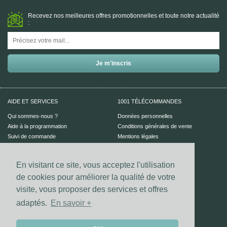
Recevez nos meilleures offres promotionnelles et toute notre actualité
:
AIDE ET SERVICES
1001 TÉLÉCOMMANDES
Qui sommes-nous ?
Données personnelles
Aide à la programmation
Conditions générales de vente
Suivi de commande
Mentions légales
Aide en ligne
En visitant ce site, vous acceptez l'utilisation
PAIEMENT SÉCURISÉ
UN CONSEIL ?
de cookies pour améliorer la qualité de votre
Nous contacter
visite, vous proposer des services et offres
adaptés.
En savoir +
Vos coordonnées bancaires sont
sécurisées par notre prestataire
Dalenys.
Les paiements Visa et Mastercard sont