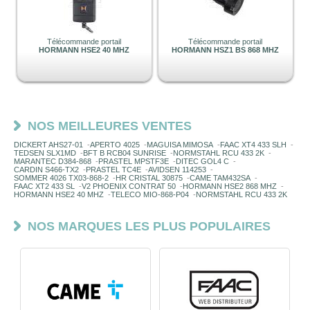
Télécommande portail
Télécommande portail
HORMANN HSE2 40 MHZ
HORMANN HSZ1 BS 868 MHZ
NOS MEILLEURES VENTES
DICKERT AHS27-01
-
APERTO 4025
-
MAGUISA MIMOSA
-
FAAC XT4 433 SLH
-
TEDSEN SLX1MD
-
BFT B RCB04 SUNRISE
-
NORMSTAHL RCU 433 2K
-
MARANTEC D384-868
-
PRASTEL MPSTF3E
-
DITEC GOL4 C
-
CARDIN S466-TX2
-
PRASTEL TC4E
-
AVIDSEN 114253
-
SOMMER 4026 TX03-868-2
-
HR CRISTAL 30875
-
CAME TAM432SA
-
FAAC XT2 433 SL
-
V2 PHOENIX CONTRAT 50
-
HORMANN HSE2 868 MHZ
-
HORMANN HSE2 40 MHZ
-
TELECO MIO-868-P04
-
NORMSTAHL RCU 433 2K
NOS MARQUES LES PLUS POPULAIRES