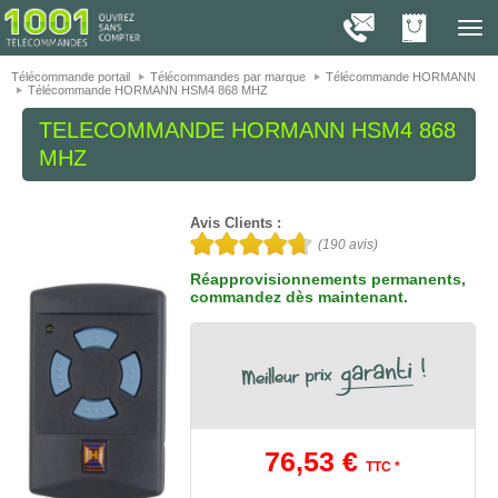
On vous présente nos cookies !
1001
Télé
navig
Télécommande portail
Télécommandes par marque
Télécommande HORMANN
Télécommande HORMANN HSM4 868 MHZ
TELECOMMANDE
HORMANN HSM4 868
MHZ
Avis Clients :
(
190
avis)
Réapprovisionnements permanents,
commandez dès maintenant.
76,53 €
TTC *