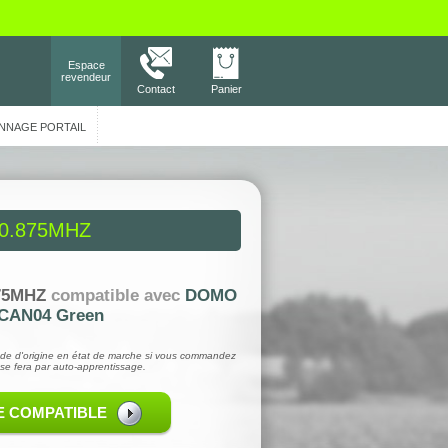
Espace
revendeur
Contact
Panier
NNAGE PORTAIL
0.875MHZ
75MHZ
compatible avec
DOMO
CAN04 Green
de d'origine en état de marche si vous commandez
se fera par auto-apprentissage.
E COMPATIBLE