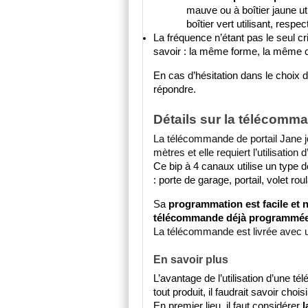
mauve ou à boîtier jaune ut
boîtier vert utilisant, res
La fréquence n’étant pas le seul cri
savoir
: la même forme, la même co
En cas d’hésitation dans le choix 
répondre.
Détails sur la télécom
La télécommande de portail Jane j
mètres et elle requiert l’utilisation d
Ce bip à 4 canaux utilise un type d
: porte de garage, portail, volet rou
S
a 
programmation est facile et n
télécommande déjà programmé
La télécommande est livrée avec un
En savoir plus
L’avantage de l’utilisation d’une t
tout produit, il faudrait savoir choi
En premier lieu, il faut considérer 
l