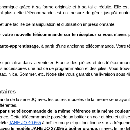
omique grâce à sa forme originale et à sa taille réduite. Elle est
tant plus cette télécommande est en mesure de gérer jusqu'à quatr
t une facilité de manipulation et d'utilisation impressionnante. 
r votre nouvelle télécommande sur le récepteur si vous n'avez
auto-apprentissage
, à partir d’une ancienne télécommande. Votre 
spécialisé dans la vente en France des pièces et des télécommandes 
es accessoires une notice de programmation et des piles. Vous trou
c, Nice, Sommer, etc. Notre site vous garantit une livraison sous 48
taires
nde de la série JQ avec les autres modèles de la même série ayant
fférentes.
ar une télécommande de la même référence et la même couleur,
rence. Cette télécommande possède un boîtier en noir et bleu et utilis
dèle
JANE JQ 40.665
 à boîtier rouge et qui fonctionne sur la fréque
e avec le modèle JANE JQ 27.095 à boîtier orange
, ni avec le modè