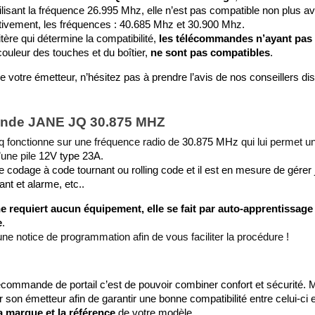
ilisant la fréquence 26.995 Mhz, elle n’est pas compatible non plus ave
pectivement, les fréquences : 40.685 Mhz et 30.900 Mhz.
tère qui détermine la compatibilité, 
les télécommandes n’ayant pas 
uleur des touches et du boîtier, 
ne sont pas compatibles
.  
de votre émetteur, n’hésitez pas à prendre l’avis de nos conseillers d
mande JANE JQ 30.875 MHZ
q fonctionne sur une fréquence radio de 
30.875 MHz
 qui lui permet u
’une pile
 12V type 23A
. 
e codage à code tournant ou rolling code et il est en mesure de gérer
lant et alarme, etc..
e requiert aucun équipement, elle se fait par auto-apprentissage 
e
.  
e notice de programmation afin de vous faciliter la procédure !   
élécommande de portail c’est de pouvoir combiner confort et sécurité. 
sir son émetteur afin de garantir une bonne compatibilité entre celui-ci 
a marque et la référence
 de votre modèle.