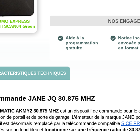
NOS ENGAG
OMO EXPRESS
I SCAN04 Green
Aide à la
Notice inc
programmation
envoyée p
gratuite
en format
ACTÉRISTIQUES TECHNIQUES
écommande JANE JQ 30.875 MHZ
LLMATIC AKMY2 30.875 MHZ
 est un dispositif de commande pour le c
on de portail et de porte de garage. L’émetteur de la marque JANE por
t il est désormais remplacé par la télécommande compatible 
SICE PR
és sur un fond bleu et 
fonctionne sur une fréquence radio de 30.