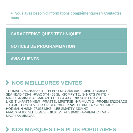
Vous avez besoin d'informations complémentaires ? Contactez
nous
CARACTÉRISTIQUES TECHNIQUES
NOTICES DE PROGRAMMATION
AVIS CLIENTS
NOS MEILLEURES VENTES
TORMATIC MAHS433-04
-
TELECO MIO-868-A04
-
GIBIDI DOMINO
-
SEA HEAD 433-4
-
FAAC XT4 433 SL
-
SOMFY TELIS-1-RTS WHITE
-
MAGUISA MIMOSA
-
MARANTEC D384-433
-
RIB SUN T433 2CH
-
LIKE IT LKFAST4-NEW
-
PRASTEL MPSTF3E
-
HR MULTI 2
-
PROEM ER2C4 ACS
-
CAME TOP862EV
-
HR CRISTAL 309
-
PRASTEL KMFT4P 26.995 MHZ
-
HORMANN HSM4 27.015 MHZ
-
LEB SMARTY 433MHZ
-
FAAC XT4 868 SLH BLACK
-
DICKERT FHS10-02
-
APRIMATIC TM4
-
MAGUISA MIMOSA
NOS MARQUES LES PLUS POPULAIRES