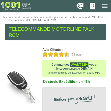
On vous présente nos cookies !
1001
Télé
navig
Télécommande portail
Télécommandes par marque
Télécommande MOTORLINE
Télécommande MOTORLINE FALK RCM
TELECOMMANDE
MOTORLINE FALK
RCM
Avis Clients :
(
23
avis)
Commandez
AVANT 12H
,votre
livraison garantie DEMAIN
à votre domicile en Express.
en savoir plus
En stock
, Expédition en 48h