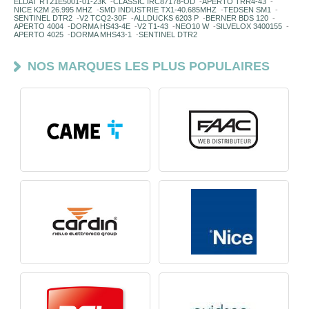
ELDAT RT21E5001-01-23K
-
CLASSIC IRC87178-OD
-
APERTO TRR4-43
-
NICE K2M 26.995 MHZ
-
SMD INDUSTRIE TX1-40.685MHZ
-
TEDSEN SM1
-
SENTINEL DTR2
-
V2 TCQ2-30F
-
ALLDUCKS 6203 P
-
BERNER BDS 120
-
APERTO 4004
-
DORMA HS43-4E
-
V2 T1-43
-
NEO10 W
-
SILVELOX 3400155
-
APERTO 4025
-
DORMA MHS43-1
-
SENTINEL DTR2
NOS MARQUES LES PLUS POPULAIRES