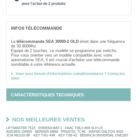
pour l'achat de 2 produits
INFOS TÉLÉCOMMANDE
La
télécommande SEA 30900-2 OLD
émet dans une fréquence
de 30.900Mhz.
Equipé de 2 touches, ce modèle se programme par switchs.
Pour vous orienter vers un modèle compatible avec votre
automatisme SEA
, il est crucial d’acheter une télécommande
semblable à votre référence actuelle.
Vous avez besoin d'informations complémentaires ? Contactez
nous
CARACTÉRISTIQUES TECHNIQUES
NOS MEILLEURES VENTES
LIFTMASTER 751E
-
ERREKA MAT-1
-
FAAC TML2-868-SLH LR
-
AVIDSEN 100955
-
BERNER M868
-
PRASTEL TC4E
-
WAYNE-DALTON 4020
-
JCM NEO20-BF
-
KEY TXG-44R
-
KEY TXB-42
-
BENINCA UNIVERSAL ONE2BY