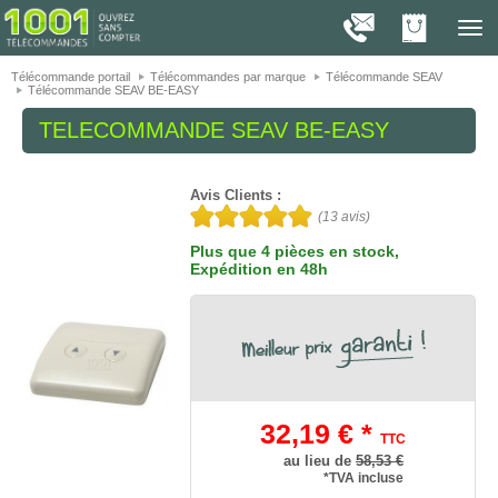
On vous présente nos cookies !
1001
Télé
navig
Télécommande portail
Télécommandes par marque
Télécommande SEAV
Télécommande SEAV BE-EASY
TELECOMMANDE
SEAV BE-EASY
Avis Clients :
(
13
avis)
Plus que 4 pièces en stock
,
Expédition en 48h
32,19 € *
TTC
au lieu de
58,53 €
*TVA incluse