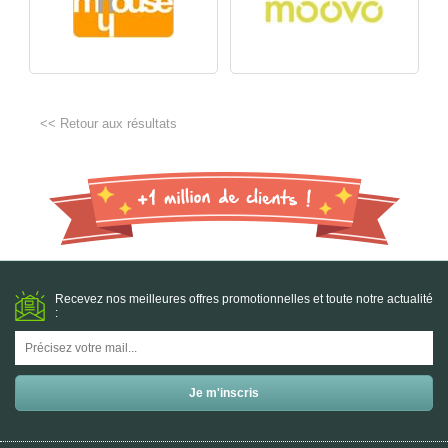
<< Retour aux résultats
Recevez nos meilleures offres promotionnelles et toute notre actualité
: