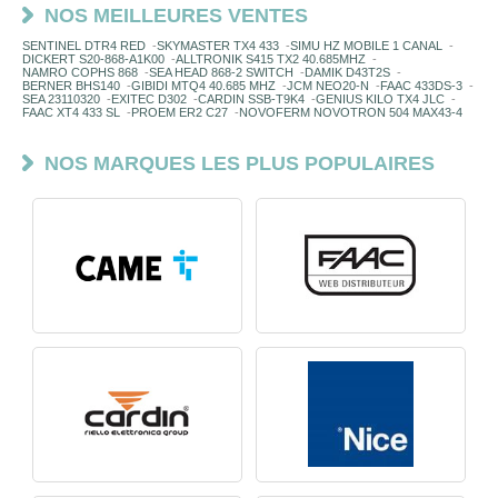
NOS MEILLEURES VENTES
SENTINEL DTR4 RED
-
SKYMASTER TX4 433
-
SIMU HZ MOBILE 1 CANAL
-
DICKERT S20-868-A1K00
-
ALLTRONIK S415 TX2 40.685MHZ
-
NAMRO COPHS 868
-
SEA HEAD 868-2 SWITCH
-
DAMIK D43T2S
-
BERNER BHS140
-
GIBIDI MTQ4 40.685 MHZ
-
JCM NEO20-N
-
FAAC 433DS-3
-
SEA 23110320
-
EXITEC D302
-
CARDIN SSB-T9K4
-
GENIUS KILO TX4 JLC
-
FAAC XT4 433 SL
-
PROEM ER2 C27
-
NOVOFERM NOVOTRON 504 MAX43-4
NOS MARQUES LES PLUS POPULAIRES