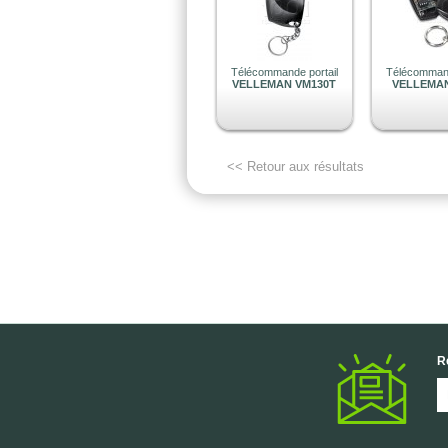
Télécommande portail
Télécommand
VELLEMAN VM130T
VELLEMAN
<< Retour aux résultats
R