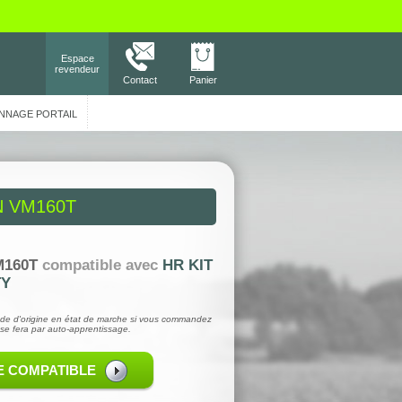
Espace
revendeur
Contact
Panier
NNAGE PORTAIL
 VM160T
160T
compatible avec
HR KIT
TY
de d'origine en état de marche si vous commandez
se fera par auto-apprentissage.
E COMPATIBLE