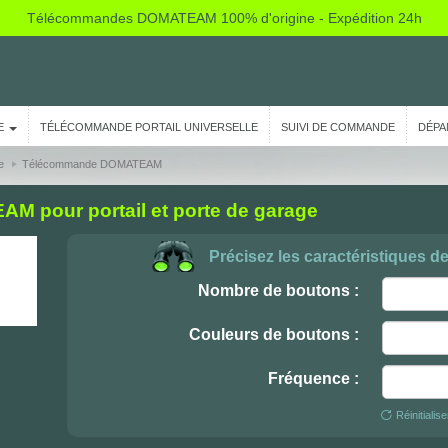
Télécommandes DOMATEAM 100% d'origine - Expédition 24h
E
TÉLÉCOMMANDE PORTAIL UNIVERSELLE
SUIVI DE COMMANDE
DÉPA
e
Télécommande DOMATEAM
pour portail et porte de garage
Précisez les caractéristiques d
Nombre de boutons :
Couleurs de boutons :
Fréquence :
Réinitialis