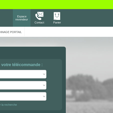
Espace
revendeur
Contact
Panier
NNAGE PORTAIL
e votre télécommande :
er la recherche