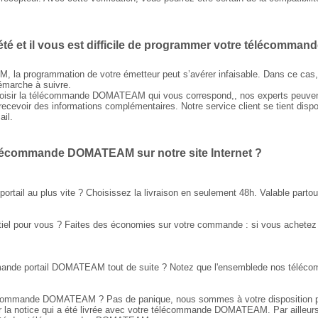
été et il vous est difficile de programmer votre télécommande
a programmation de votre émetteur peut s’avérer infaisable. Dans ce cas, 
démarche à suivre.
choisir la télécommande DOMATEAM qui vous correspond,, nos experts peuven
cevoir des informations complémentaires. Notre service client se tient dispo
ail.
élécommande DOMATEAM sur notre site Internet ?
rtail au plus vite ? Choisissez la livraison en seulement 48h. Valable parto
ssentiel pour vous ? Faites des économies sur votre commande : si vous ac
mmande portail DOMATEAM tout de suite ? Notez que l'ensemblede nos téléco
lécommande DOMATEAM ? Pas de panique, nous sommes à votre disposition po
 la notice qui a été livrée avec votre télécommande DOMATEAM. Par ailleurs,