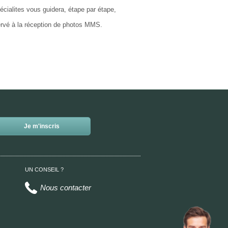
cialites vous guidera, étape par étape,
rvé à la réception de photos MMS.
UN CONSEIL ?
Nous contacter