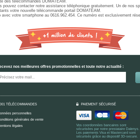
otalité des télécommandes DOMATEAM.
us pouvez contacter notre assistance téléphonique gratuitement. Un de nos spé
stants votre nouvelle télécommande portail DOMATEAM.
 avec votre smartphone au 0616.962.454. Ce numéro est exclusivement rése
ecevez nos meilleures offres promotionnelles et toute notre actualité :
001 TÉLÉCOMMANDES
PAIEMENT SÉCURISÉ
onnées personnelles
onditions générales de vente
Vos coordonnées bancaires sont
entions légales
sécurisées par notre prestataire Dalenys.
Les paiements Visa et Mastercard sont
sécurisés grâce au dispositif 3D-secure.