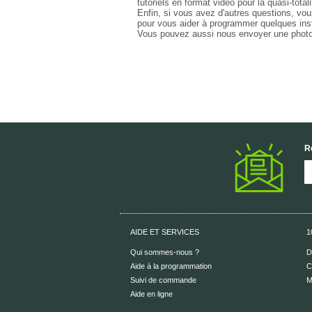
tutoriels en format vidéo pour la quasi-t
Enfin, si vous avez d'autres questions, vo
pour vous aider à programmer quelques in
Vous pouvez aussi nous envoyer une photo
R
AIDE ET SERVICES
1
Qui sommes-nous ?
D
Aide à la programmation
C
Suivi de commande
M
Aide en ligne