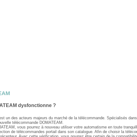
EAM
MATEAM dysfonctionne ?
st un des acteurs majeurs du marché de la télécommande. Spécialisés dan
re nouvelle télécommande DOMATEAM.
EAM, vous pourrez à nouveau utiliser votre automatisme en toute tranquillit
ion de télécommandes portail dans son catalogue. Afin de choisir la téléco
écepteur. Avec cette vérification, vous pourrez être certain de la compatibilit