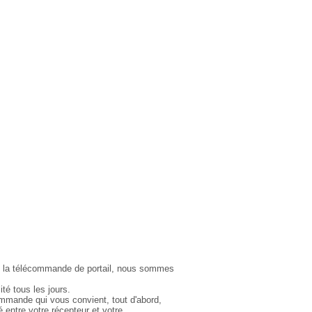
s la télécommande de portail, nous sommes
é tous les jours.
mmande qui vous convient, tout d'abord,
é entre votre récepteur et votre