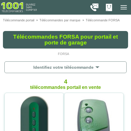
On vous présente nos cookies !
1001
Télé
navig
Télécommande portail
Télécommandes par marque
Télécommande FORSA
Télécommandes FORSA pour portail et
porte de garage
FORSA
Identifiez votre télécommande
4
télécommandes portail
en vente