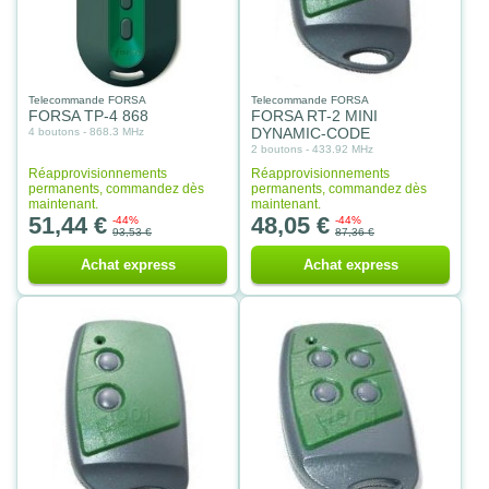
Telecommande FORSA
Telecommande FORSA
FORSA TP-4 868
FORSA RT-2 MINI
DYNAMIC-CODE
4 boutons - 868.3 MHz
2 boutons - 433.92 MHz
Réapprovisionnements
Réapprovisionnements
permanents, commandez dès
permanents, commandez dès
maintenant.
maintenant.
51,44 €
48,05 €
-44%
-44%
93,53 €
87,36 €
Achat express
Achat express