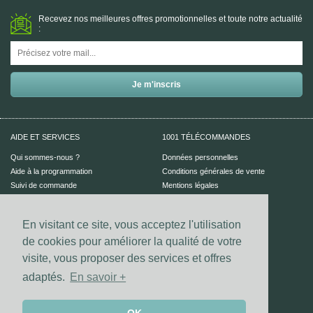
Recevez nos meilleures offres promotionnelles et toute notre actualité
:
AIDE ET SERVICES
1001 TÉLÉCOMMANDES
Qui sommes-nous ?
Données personnelles
Aide à la programmation
Conditions générales de vente
Suivi de commande
Mentions légales
Aide en ligne
En visitant ce site, vous acceptez l'utilisation
PAIEMENT SÉCURISÉ
UN CONSEIL ?
de cookies pour améliorer la qualité de votre
Nous contacter
visite, vous proposer des services et offres
adaptés.
En savoir +
Vos coordonnées bancaires sont
sécurisées par notre prestataire
Dalenys.
Les paiements Visa et Mastercard sont
sécurisés grâce au dispositif 3D-secure.