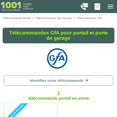
On vous présente nos cookies !
1001
Télé
navig
Télécommande portail
Télécommandes par marque
Télécommande GfA
Télécommandes GfA pour portail et porte
de garage
Identifiez votre télécommande
1
télécommande portail
en vente
LIVRAISON EN 48H