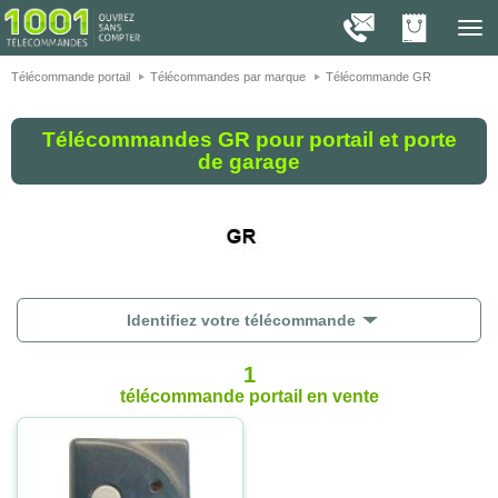
On vous présente nos cookies !
1001
Télé
navig
Télécommande portail
Télécommandes par marque
Télécommande GR
Télécommandes GR pour portail et porte
de garage
Identifiez votre télécommande
1
télécommande portail
en vente