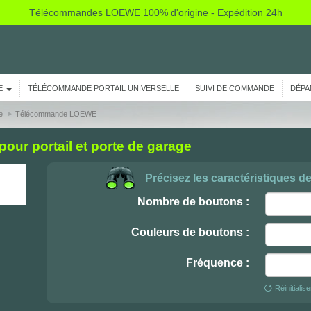
Télécommandes LOEWE 100% d'origine - Expédition 24h
E
TÉLÉCOMMANDE PORTAIL UNIVERSELLE
SUIVI DE COMMANDE
DÉPA
e
Télécommande LOEWE
r portail et porte de garage
Précisez les caractéristiques d
Nombre de boutons :
Couleurs de boutons :
Fréquence :
Réinitialis