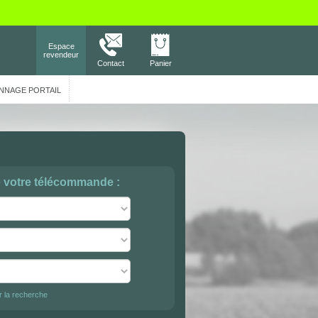
Espace
revendeur
Contact
Panier
NNAGE PORTAIL
e votre télécommande :
er la recherche