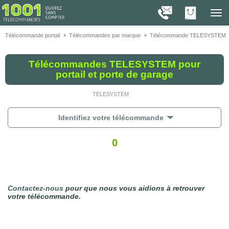
On vous présente nos cookies !
1001
Télé
navig
Télécommande portail
Télécommandes par marque
Télécommande TELESYSTEM
Télécommandes TELESYSTEM pour
portail et porte de garage
TELESYSTEM
Identifiez votre télécommande
0
Contactez-nous
pour que nous vous aidions à retrouver
votre télécommande.