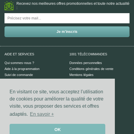
Recevez nos meilleures offres promotionnelles et toute notre actualité
:
AIDE ET SERVICES
1001 TÉLÉCOMMANDES
Qui sommes-nous ?
Données personnelles
Aide à la programmation
Conditions générales de vente
Suivi de commande
Mentions légales
Aide en ligne
En visitant ce site, vous acceptez l'utilisation
PAIEMENT SÉCURISÉ
UN CONSEIL ?
de cookies pour améliorer la qualité de votre
Nous contacter
visite, vous proposer des services et offres
adaptés.
En savoir +
Vos coordonnées bancaires sont
sécurisées par notre prestataire
Dalenys.
Les paiements Visa et Mastercard sont
OK
sécurisés grâce au dispositif 3D-secure.