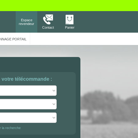
Espace
revendeur
Contact
Panier
NNAGE PORTAIL
e votre télécommande :
er la recherche