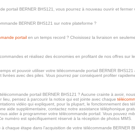
e portail BERNER BHS121, vous pourrez à nouveau ouvrir et fermer vo
écommande BERNER BHS121 sur notre plateforme ?
mande portail
en un temps record ? Choisissez la livraison en seulemen
lécommandes et réalisez des économies en profitant de nos offres sur les
 temps et pouvoir utiliser votre télécommande portail BERNER BHS121 
 livrées avec des piles. Vous pourrez par conséquent profiter rapide
télécommande portail BERNER BHS121 ? Aucune crainte à avoir, nous 
 lieu, pensez à parcourir la notice qui est jointe avec chaque
télécom
ntations vidéo qui expliquent, pour la plupart, le fonctionnement d
une aide supplémentaire, contactez notre assistance téléphonique grat
e vous aider à programmer votre télécommande portail. Vous pouvez 
Ce numéro est spécifiquement réservé à la réception de photos MMS.
 à chaque étape dans l’acquisition de votre télécommande BERNER 