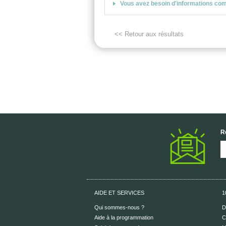
Vous avez besoin d'informations co
<< Retour aux résultats
R
AIDE ET SERVICES
1
Qui sommes-nous ?
D
Aide à la programmation
C