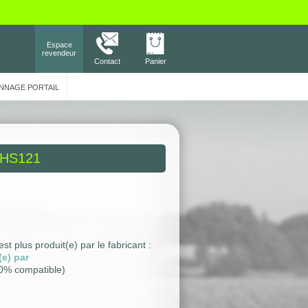
Espace
revendeur
Contact
Panier
NNAGE PORTAIL
HS121
est plus produit(e) par le fabricant :
(e) par
0% compatible)