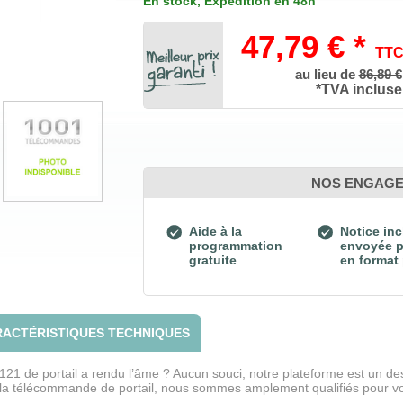
En stock
, Expédition en 48h
47,79 € *
TT
au lieu de
86,89 €
*TVA incluse
NOS ENGAG
Aide à la
Notice inc
programmation
envoyée p
gratuite
en format
ACTÉRISTIQUES TECHNIQUES
de portail a rendu l’âme ? Aucun souci, notre plateforme est un des
la télécommande de portail, nous sommes amplement qualifiés pour vou