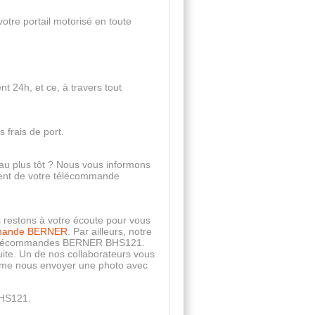
tre portail motorisé en toute
t 24h, et ce, à travers tout
 frais de port.
au plus tôt ? Nous vous informons
ment de votre télécommande
restons à votre écoute pour vous
mande BERNER
. Par ailleurs, notre
es télécommandes BERNER BHS121.
uite. Un de nos collaborateurs vous
même nous envoyer une photo avec
BHS121.