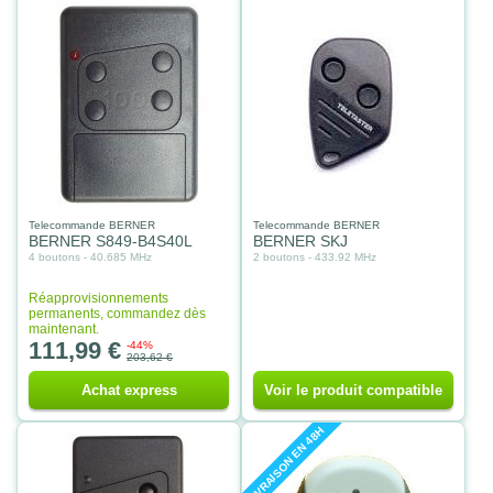
Telecommande BERNER
Telecommande BERNER
BERNER S849-B4S40L
BERNER SKJ
4 boutons - 40.685 MHz
2 boutons - 433.92 MHz
Réapprovisionnements
permanents, commandez dès
maintenant.
111,99 €
-44%
203,62 €
Achat express
Voir le produit compatible
LIVRAISON EN 48H