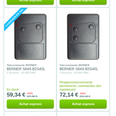
Achat express
Achat express
LIVRAISON EN 48H
Telecommande BERNER
Telecommande BERNER
BERNER S849-B2S40L
BERNER S849-B3S40L
2 boutons - 40.685 MHz
3 boutons - 40.685 MHz
Réapprovisionnements
permanents, commandez dès
En stock
maintenant.
59,34 €
72,14 €
-44%
-44%
107,89 €
131,16 €
Achat express
Achat express