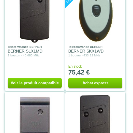
Telecommande BERNER
Telecommande BERNER
BERNER SLX1MD
BERNER SKX1WD
1 bouton - 40.685 MHz
1 bouton - 433.92 MHz
En stock
75,42 €
Voir le produit compatible
Achat express