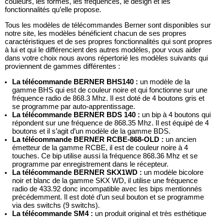
couleurs, les formes, les fréquences, le design et les 
fonctionnalités qu’elle propose. 
Tous les modèles de télécommandes Berner sont disponibles sur 
notre site, les modèles bénéficient chacun de ses propres 
caractéristiques et de ses propres fonctionnalités qui sont propres 
à lui et qui le différencient des autres modèles, pour vous aider 
dans votre choix nous avons répertorié les modèles suivants qui 
proviennent de gammes différentes : 
La télécommande BERNER BHS140 :
 un modèle de la 
gamme BHS qui est de couleur noire et qui fonctionne sur une 
fréquence radio de 868.3 Mhz. Il est doté de 4 boutons gris et 
se programme par auto-apprentissage.
La télécommande BERNER BDS 140 :
 un bip à 4 boutons qui 
répondent sur une fréquence de 868.35 Mhz. Il est équipé de 4 
boutons et il s’agit d’un modèle de la gamme BDS.
La télécommande BERNER RCBE-868-OLD :
 un ancien 
émetteur de la gamme RCBE, il est de couleur noire à 4 
touches. Ce bip utilise aussi la fréquence 868.36 Mhz et se 
programme par enregistrement dans le récepteur.
La télécommande BERNER SKX1WD :
 un modèle bicolore 
noir et blanc de la gamme SKX WD, il utilise une fréquence 
radio de 433.92 donc incompatible avec les bips mentionnés 
précédemment. Il est doté d’un seul bouton et se programme 
via des switchs (9 switchs).
La télécommande SM4 :
 un produit original et très esthétique 