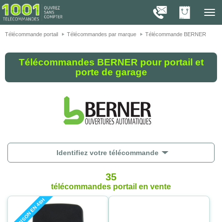
On vous présente nos cookies !
1001
Télé
navig
Télécommande portail
Télécommandes par marque
Télécommande BERNER
Télécommandes BERNER pour portail et
porte de garage
Identifiez votre télécommande
35
télécommandes portail
en vente
LIVRAISON EN 48H