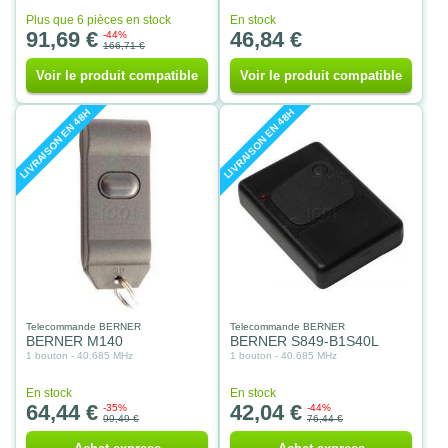
Plus que 6 pièces en stock
En stock
91,69 €
46,84 €
-44%
166,71 €
Voir le produit compatible
Voir le produit compatible
LIVRAISON EN 48H
LIVRAISON EN 48H
Telecommande BERNER
Telecommande BERNER
BERNER M140
BERNER S849-B1S40L
1 bouton - 40.685 MHz
1 bouton - 40.685 MHz
En stock
En stock
64,44 €
42,04 €
-35%
-44%
99,49 €
76,44 €