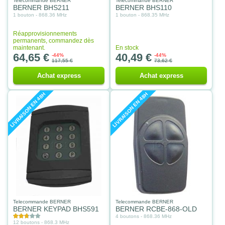
Telecommande BERNER
Telecommande BERNER
BERNER BHS211
BERNER BHS110
1 bouton - 868.36 MHz
1 bouton - 868.35 MHz
Réapprovisionnements
permanents, commandez dès
maintenant.
En stock
64,65 €
40,49 €
-44%
-44%
117,55 €
73,62 €
Achat express
Achat express
LIVRAISON EN 48H
LIVRAISON EN 48H
Telecommande BERNER
Telecommande BERNER
BERNER KEYPAD BHS591
BERNER RCBE-868-OLD
4 boutons - 868.36 MHz
12 boutons - 868.3 MHz