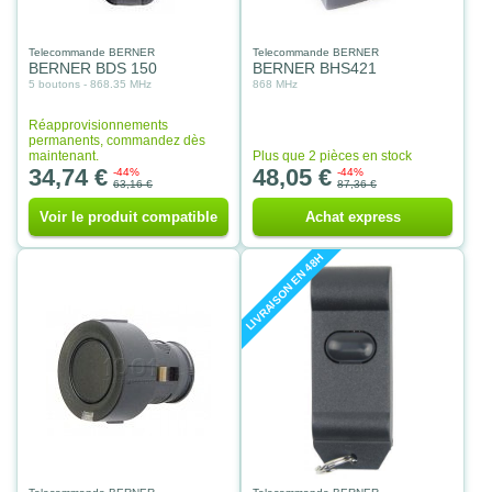
Telecommande BERNER
Telecommande BERNER
BERNER BDS 150
BERNER BHS421
5 boutons - 868.35 MHz
868 MHz
Réapprovisionnements
permanents, commandez dès
maintenant.
Plus que 2 pièces en stock
34,74 €
48,05 €
-44%
-44%
63,16 €
87,36 €
Voir le produit compatible
Achat express
LIVRAISON EN 48H