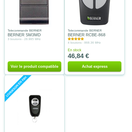
Telecommande BERNER
Telecommande BERNER
BERNER SM3MD
BERNER RCBE-868
3 boutons - 26.985 MHz
4 boutons - 868.36 MHz
En stock
46,84 €
Voir le produit compatible
Achat express
LIVRAISON EN 48H