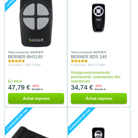
Telecommande BERNER
Telecommande BERNER
BERNER BHS140
BERNER BDS 140
4 boutons - 868.3 MHz
4 boutons - 868.35 MHz
Réapprovisionnements
permanents, commandez dès
En stock
maintenant.
47,79 €
34,74 €
-44%
-44%
86,89 €
63,16 €
Achat express
Achat express
LIVRAISON EN 48H
LIVRAISON EN 48H