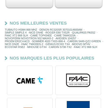
NOS MEILLEURES VENTES
TUBAUTO HSM4 868 MHZ
-
DENON RC020SR 30701014600AM
-
SIMPLE SIMPLE 4
-
NICE ON4E
-
ROGER E80 TX52R
-
QUALIPASS PASS2
-
FAAC XT2 868 SLH
-
CAME TOP434EE
-
CAME TAM432SA
-
NOVOFERM NOVOTRON 502 MAX43-2
-
AVIDSEN 104257
-
PROEM ER2C4 ACD
-
SOMMER 4020 TX03-868-4
-
CARDIN S449-QZ2 GREEN
-
NICE ON2E
-
FAAC TM433DS-2
-
GENIUS ECHO TX4
-
MOOVO MT4V
-
ECOSTAR RSE2
-
MHOUSE GTX4
-
CARDIN S738-TX2
-
FAAC XT2 868 SLH
NOS MARQUES LES PLUS POPULAIRES