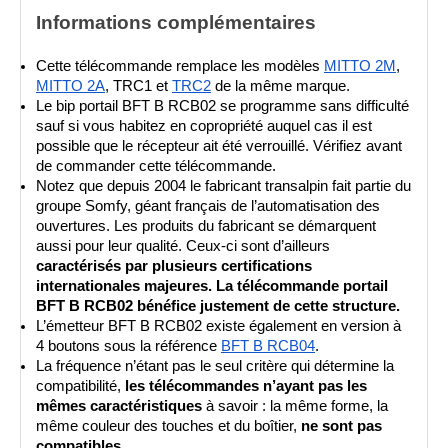
Informations complémentaires
Cette télécommande remplace les modèles 
MITTO 2M
, 
MITTO 2A
, TRC1 et 
TRC2
 de la même marque.
Le bip portail BFT B RCB02 se programme sans difficulté 
sauf si vous habitez en copropriété auquel cas il est 
possible que le récepteur ait été verrouillé. Vérifiez avant 
de commander cette télécommande.
Notez que depuis 2004 le fabricant transalpin fait partie du 
groupe Somfy, géant français de l’automatisation des 
ouvertures. Les produits du fabricant se démarquent 
aussi pour leur qualité. Ceux-ci sont d’ailleurs 
caractérisés par plusieurs certifications 
internationales majeures. La télécommande portail 
BFT B RCB02 bénéfice justement de cette structure.
L’émetteur BFT B RCB02 existe également en version à 
4 boutons sous la référence 
BFT B RCB04
.
La fréquence n’étant pas le seul critère qui détermine la 
compatibilité, 
les télécommandes n’ayant pas les 
mêmes caractéristiques
 à savoir
: la même forme, la 
même couleur des touches et du boîtier, 
ne sont pas 
compatibles
.  