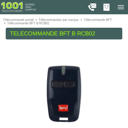
On vous présente nos cookies !
1001
Télé
navig
Télécommande portail
Télécommandes par marque
Télécommande BFT
Télécommande BFT B RCB02
TELECOMMANDE
BFT B RCB02