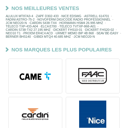
NOS MEILLEURES VENTES
ALULUX MT87A3-4
-
ZAPF D302-433
-
NICE EDSWG
-
ASTRELL 614701
-
FADINI ASTRO-75-2
-
NOVOFERM DIGICODE RADIO PROFESSIONNEL
-
JCM NEO20-N
-
CARDIN S438-TX4
-
HORMANN HSM4 26.995 MHZ
-
TELECO TXP-433-A04
-
ELCA E700
-
TELECO TVTXP-868-A01
-
CARDIN S738-TX2 27.195 MHZ
-
DICKERT FHS10-01
-
DICKERT FHS20-02
-
NEO10 T1
-
PROEM ER4C4 ACD
-
URMET MEMO BIP 4B 868
-
SEAV BE-EASY
-
BERNER BHS140
-
GIBIDI MTQ4 40.685 MHZ
-
JCM NEO20-N
NOS MARQUES LES PLUS POPULAIRES