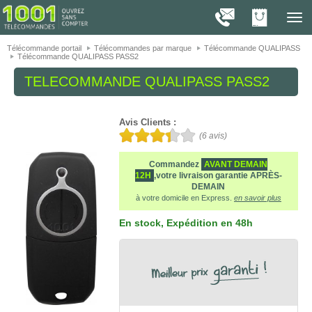
On vous présente nos cookies !
1001
Télé
navig
Télécommande portail
Télécommandes par marque
Télécommande QUALIPASS
Télécommande QUALIPASS PASS2
TELECOMMANDE
QUALIPASS PASS2
Avis Clients :
(
6
avis)
Commandez
AVANT DEMAIN
12H
,votre livraison garantie APRÈS-
DEMAIN
à votre domicile en Express.
en savoir plus
En stock
, Expédition en 48h