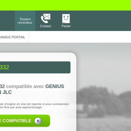
Espace
revendeur
Contact
Panier
NNAGE PORTAIL
332
32
compatible avec
GENIUS
N JLC
de d'origine en état de marche si vous commandez
se fera par auto-apprentissage.
E COMPATIBLE