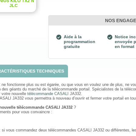
NIUS KILO TX2 N
JLC
NOS ENGAG
Aide à la
Notice inc
programmation
envoyée p
gratuite
en format
ACTÉRISTIQUES TECHNIQUES
e fonctionne plus ou est égarée, ou que vous en voulez une de plus, ne vo
n des géants du marché de la télécommande portail. Spécialistes de la télé
r votre nouvelle
télécommande CASALI
JA332.
SALI JA332 vous permettra à nouveau d’ouvrir et fermer votre portail en toute
e nouvelle télécommande CASALI JA332
?
guments pour vous convaincre :
: si vous commandez deux télécommandes CASALI JA332 ou différentes, les fr