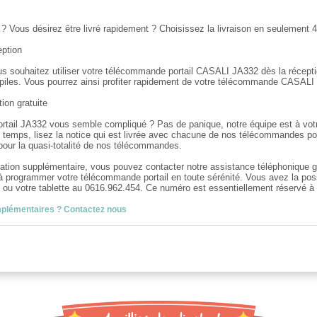
 ? Vous désirez être livré rapidement ? Choisissez la livraison en seulement 4
eption
us souhaitez utiliser votre télécommande portail CASALI JA332 dès la récept
piles. Vous pourrez ainsi profiter rapidement de votre télécommande CASALI
ion gratuite
ail JA332 vous semble compliqué ? Pas de panique, notre équipe est à votre
temps, lisez la notice qui est livrée avec chacune de nos télécommandes portai
pour la quasi-totalité de nos télécommandes.
mation supplémentaire, vous pouvez contacter notre assistance téléphonique 
 à programmer votre télécommande portail en toute sérénité. Vous avez la pos
ou votre tablette au 0616.962.454. Ce numéro est essentiellement réservé à
mplémentaires ? Contactez nous