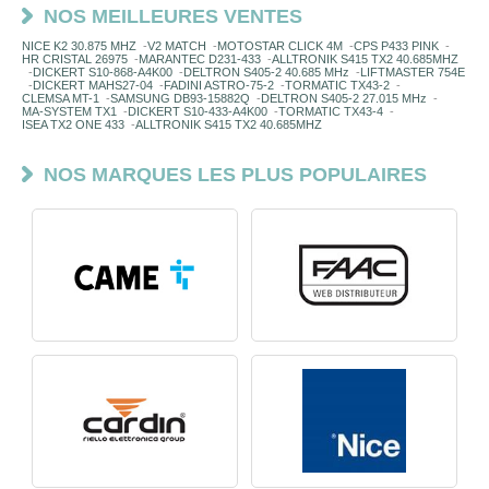
NOS MEILLEURES VENTES
NICE K2 30.875 MHZ
-
V2 MATCH
-
MOTOSTAR CLICK 4M
-
CPS P433 PINK
-
HR CRISTAL 26975
-
MARANTEC D231-433
-
ALLTRONIK S415 TX2 40.685MHZ
-
DICKERT S10-868-A4K00
-
DELTRON S405-2 40.685 MHz
-
LIFTMASTER 754E
-
DICKERT MAHS27-04
-
FADINI ASTRO-75-2
-
TORMATIC TX43-2
-
CLEMSA MT-1
-
SAMSUNG DB93-15882Q
-
DELTRON S405-2 27.015 MHz
-
MA-SYSTEM TX1
-
DICKERT S10-433-A4K00
-
TORMATIC TX43-4
-
ISEA TX2 ONE 433
-
ALLTRONIK S415 TX2 40.685MHZ
NOS MARQUES LES PLUS POPULAIRES