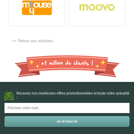
<< Retour aux résultats
Recevez nos meilleures offres promotionnelles et toute notre actualité
: