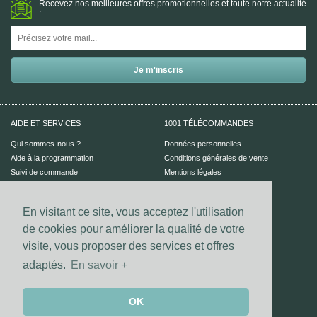
Recevez nos meilleures offres promotionnelles et toute notre actualité
:
AIDE ET SERVICES
1001 TÉLÉCOMMANDES
Qui sommes-nous ?
Données personnelles
Aide à la programmation
Conditions générales de vente
Suivi de commande
Mentions légales
Aide en ligne
En visitant ce site, vous acceptez l'utilisation
PAIEMENT SÉCURISÉ
UN CONSEIL ?
de cookies pour améliorer la qualité de votre
Nous contacter
visite, vous proposer des services et offres
adaptés.
En savoir +
Vos coordonnées bancaires sont
sécurisées par notre prestataire
Dalenys.
Les paiements Visa et Mastercard sont
OK
sécurisés grâce au dispositif 3D-secure.