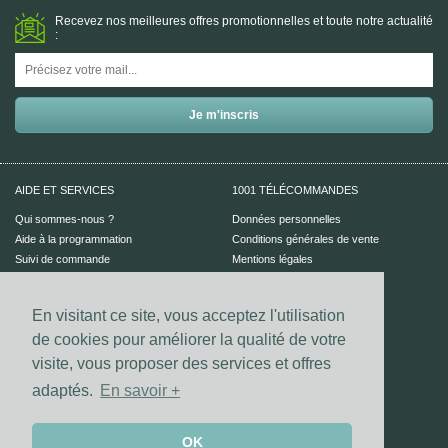
Recevez nos meilleures offres promotionnelles et toute notre actualité
:
AIDE ET SERVICES
1001 TÉLÉCOMMANDES
Qui sommes-nous ?
Données personnelles
Aide à la programmation
Conditions générales de vente
Suivi de commande
Mentions légales
Aide en ligne
En visitant ce site, vous acceptez l'utilisation
PAIEMENT SÉCURISÉ
UN CONSEIL ?
de cookies pour améliorer la qualité de votre
Nous contacter
visite, vous proposer des services et offres
adaptés.
En savoir +
Vos coordonnées bancaires sont
sécurisées par notre prestataire
Dalenys.
Les paiements Visa et Mastercard sont
OK
sécurisés grâce au dispositif 3D-secure.