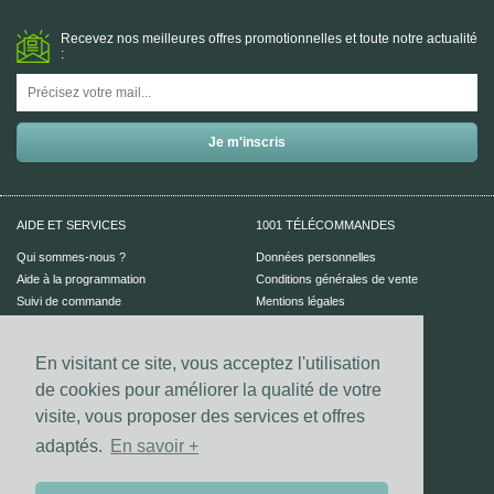
Recevez nos meilleures offres promotionnelles et toute notre actualité
:
AIDE ET SERVICES
1001 TÉLÉCOMMANDES
Qui sommes-nous ?
Données personnelles
Aide à la programmation
Conditions générales de vente
Suivi de commande
Mentions légales
Aide en ligne
En visitant ce site, vous acceptez l'utilisation
PAIEMENT SÉCURISÉ
UN CONSEIL ?
de cookies pour améliorer la qualité de votre
Nous contacter
visite, vous proposer des services et offres
adaptés.
En savoir +
Vos coordonnées bancaires sont
sécurisées par notre prestataire
Dalenys.
Les paiements Visa et Mastercard sont