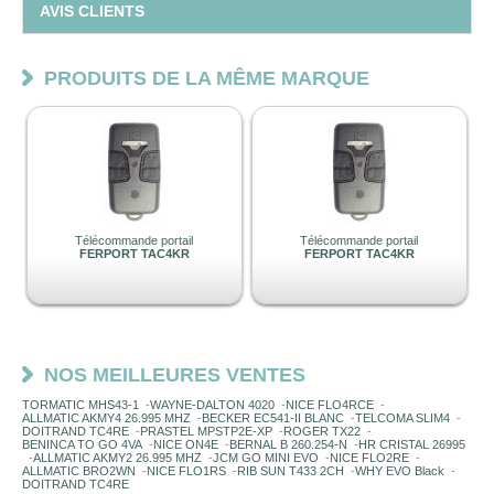
AVIS CLIENTS
PRODUITS DE LA MÊME MARQUE
Télécommande portail
Télécommande portail
FERPORT TAC4KR
FERPORT TAC4KR
NOS MEILLEURES VENTES
TORMATIC MHS43-1
-
WAYNE-DALTON 4020
-
NICE FLO4RCE
-
ALLMATIC AKMY4 26.995 MHZ
-
BECKER EC541-II BLANC
-
TELCOMA SLIM4
-
DOITRAND TC4RE
-
PRASTEL MPSTP2E-XP
-
ROGER TX22
-
BENINCA TO GO 4VA
-
NICE ON4E
-
BERNAL B 260.254-N
-
HR CRISTAL 26995
-
ALLMATIC AKMY2 26.995 MHZ
-
JCM GO MINI EVO
-
NICE FLO2RE
-
ALLMATIC BRO2WN
-
NICE FLO1RS
-
RIB SUN T433 2CH
-
WHY EVO Black
-
DOITRAND TC4RE