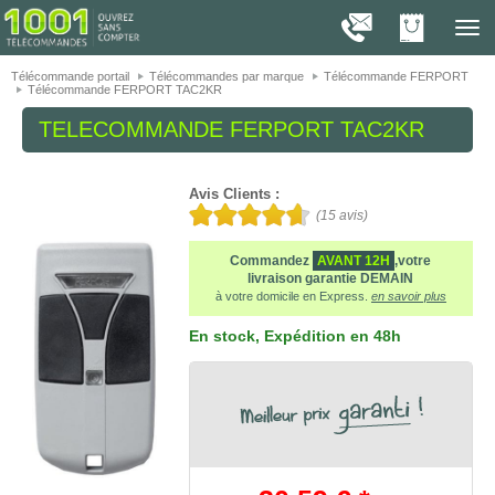
On vous présente nos cookies !
1001
Télé
navig
Télécommande portail
Télécommandes par marque
Télécommande FERPORT
Télécommande FERPORT TAC2KR
TELECOMMANDE
FERPORT TAC2KR
Avis Clients :
(
15
avis)
Commandez
AVANT 12H
,votre
livraison garantie DEMAIN
à votre domicile en Express.
en savoir plus
En stock
, Expédition en 48h