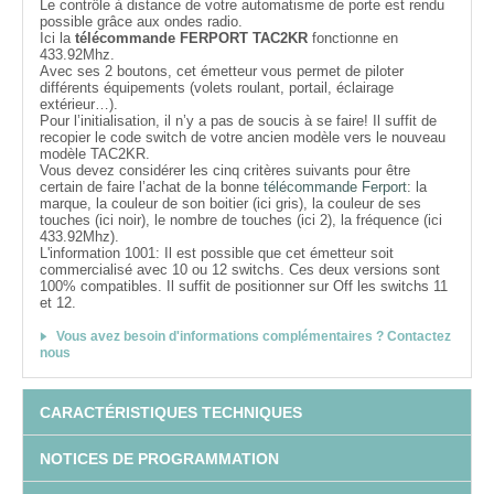
Le contrôle à distance de votre automatisme de porte est rendu
possible grâce aux ondes radio.
Ici la
télécommande FERPORT TAC2KR
fonctionne en
433.92Mhz.
Avec ses 2 boutons, cet émetteur vous permet de piloter
différents équipements (volets roulant, portail, éclairage
extérieur…).
Pour l’initialisation, il n’y a pas de soucis à se faire! Il suffit de
recopier le code switch de votre ancien modèle vers le nouveau
modèle TAC2KR.
Vous devez considérer les cinq critères suivants pour être
certain de faire l’achat de la bonne
télécommande Ferport
: la
marque, la couleur de son boitier (ici gris), la couleur de ses
touches (ici noir), le nombre de touches (ici 2), la fréquence (ici
433.92Mhz).
L'information 1001: Il est possible que cet émetteur soit
commercialisé avec 10 ou 12 switchs. Ces deux versions sont
100% compatibles. Il suffit de positionner sur Off les switchs 11
et 12.
Vous avez besoin d'informations complémentaires ? Contactez
nous
CARACTÉRISTIQUES TECHNIQUES
NOTICES DE PROGRAMMATION