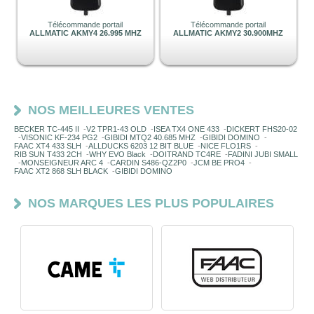
Télécommande portail
Télécommande portail
ALLMATIC AKMY4 26.995 MHZ
ALLMATIC AKMY2 30.900MHZ
NOS MEILLEURES VENTES
BECKER TC-445 II
-
V2 TPR1-43 OLD
-
ISEA TX4 ONE 433
-
DICKERT FHS20-02
-
VISONIC KF-234 PG2
-
GIBIDI MTQ2 40.685 MHZ
-
GIBIDI DOMINO
-
FAAC XT4 433 SLH
-
ALLDUCKS 6203 12 BIT BLUE
-
NICE FLO1RS
-
RIB SUN T433 2CH
-
WHY EVO Black
-
DOITRAND TC4RE
-
FADINI JUBI SMALL
-
MONSEIGNEUR ARC 4
-
CARDIN S486-QZ2P0
-
JCM BE PRO4
-
FAAC XT2 868 SLH BLACK
-
GIBIDI DOMINO
NOS MARQUES LES PLUS POPULAIRES