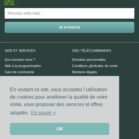
:
AIDE ET SERVICES
1001 TÉLÉCOMMANDES
Qui sommes-nous ?
Données personnelles
Aide à la programmation
Conditions générales de vente
Suivi de commande
Mentions légales
Aide en ligne
En visitant ce site, vous acceptez l'utilisation
PAIEMENT SÉCURISÉ
UN CONSEIL ?
de cookies pour améliorer la qualité de votre
Nous contacter
visite, vous proposer des services et offres
adaptés.
En savoir +
Vos coordonnées bancaires sont
sécurisées par notre prestataire
Dalenys.
Les paiements Visa et Mastercard sont
OK
sécurisés grâce au dispositif 3D-secure.