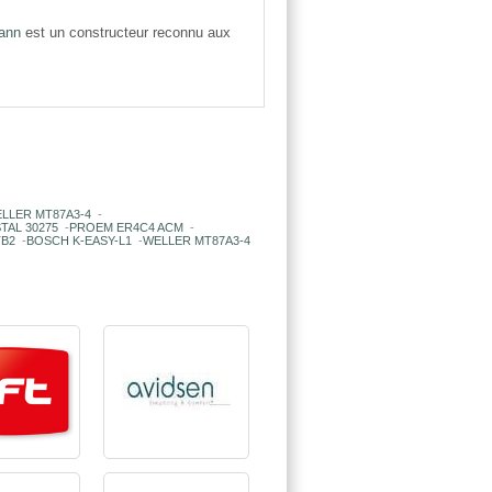
ann
est un constructeur reconnu aux
LLER MT87A3-4
-
TAL 30275
-
PROEM ER4C4 ACM
-
TB2
-
BOSCH K-EASY-L1
-
WELLER MT87A3-4