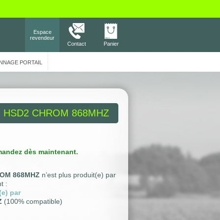
Espace
revendeur
Contact
Panier
NNAGE PORTAIL
HSD2 CHROM 868MHZ
andez dès maintenant.
OM 868MHZ
n’est plus produit(e) par
t :
(e) par
Z
(100% compatible)