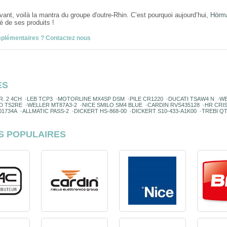
ovant, voilà la mantra du groupe d'outre-Rhin. C’est pourquoi aujourd’hui,
Hörm
té de ses produits !
mplémentaires ? Contactez nous
ES
. 2 4CH
-
LEB TCP3
-
MOTORLINE MX4SP DSM
-
PILE CR1220
-
DUCATI TSAW4 N
-
WE
D TS2RE
-
WELLER MT87A3-2
-
NICE SMILO SM4 BLUE
-
CARDIN RVS435128
-
HR CRIS
01734A
-
ALLMATIC PASS-2
-
DICKERT HS-868-00
-
DICKERT S10-433-A1K00
-
TREBI Q
S POPULAIRES