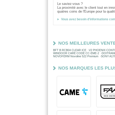
Le saviez-vous ?
La proximité avec le client tout en inn
quatres coins de l'Europe pour la quali
Vous avez besoin d'informations co
NOS MEILLEURES VENT
BFT B RCB04 CLEAR ICE
-
V2 PHOENIX CONTR
WINDOOR CARE CODE CC-EME-2
-
DOITRAN
NOVOFERM Novoline 522 Premium
-
SONY A17
NOS MARQUES LES PLU