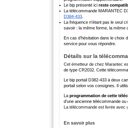
Le bip présenté ici 
reste compati
La télécommande MARANTEC D382-4
D384-433
.
La fréquence n’étant pas le seul cri
savoir
: la même forme, la même co
En cas d’hésitation dans le choix d
service pour vous répondre.
Détails sur la téléco
Cet émetteur de chez Marantec est 
de type CR2032
. 
Cette télécomman
Le bip portail D382-433 à deux c
portail selon vos consignes. Il uti
La 
programmation de cette téléco
d’une ancienne télécommande ou de
La télécommande est livrée avec un
En savoir plus