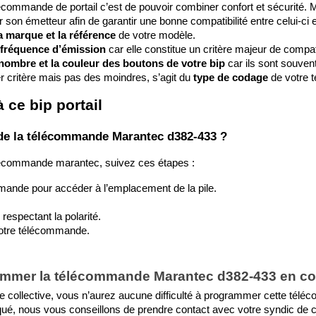
élécommande de portail c’est de pouvoir combiner confort et sécurité. 
sir son émetteur afin de garantir une bonne compatibilité entre celui-ci 
a marque et la référence
 de votre modèle.
a fréquence d’émission
 car elle constitue un critère majeur de compati
e nombre et la couleur des boutons de votre bip
 car ils sont souvent
ier critère mais pas des moindres, s’agit du 
type de codage
 de votre
 ce bip portail
de la télécommande Marantec d382-433 ?
élécommande marantec, suivez ces étapes :
mmande pour accéder à l’emplacement de la pile.
respectant la polarité.
votre télécommande.
rammer la télécommande Marantec d382-433 en co
 collective, vous n’aurez aucune difficulté à programmer cette télé
bloqué, nous vous conseillons de prendre contact avec votre syndic de co