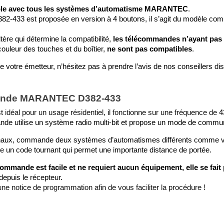
ble avec tous les systèmes d’automatisme MARANTEC
.
33 est proposée en version à 4 boutons, il s’agit du modèle com
tère qui détermine la compatibilité, 
les télécommandes n’ayant pas 
uleur des touches et du boîtier, 
ne sont pas compatibles
.  
e votre émetteur, n’hésitez pas à prendre l’avis de nos conseillers di
mmande MARANTEC D382-433
idéal pour un usage résidentiel, il fonctionne sur une fréquence de 
4
de utilise un système radio multi-bit et propose un mode de communi
anaux, commande deux systèmes d’automatismes différents comme vot
lise un code tournant qui permet une importante distance de portée.
mmande est facile et ne requiert aucun équipement, elle se fait
puis le récepteur.  
e notice de programmation afin de vous faciliter la procédure !   