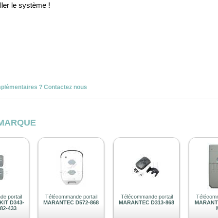
ller le système !
mplémentaires ? Contactez nous
 MARQUE
e portail
Télécommande portail
Télécommande portail
Télécomm
IT D343-
MARANTEC D572-868
MARANTEC D313-868
MARANTE
382-433