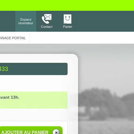
Espace
revendeur
Contact
Panier
NNAGE PORTAIL
433
avant 13h.
AJOUTER AU PANIER