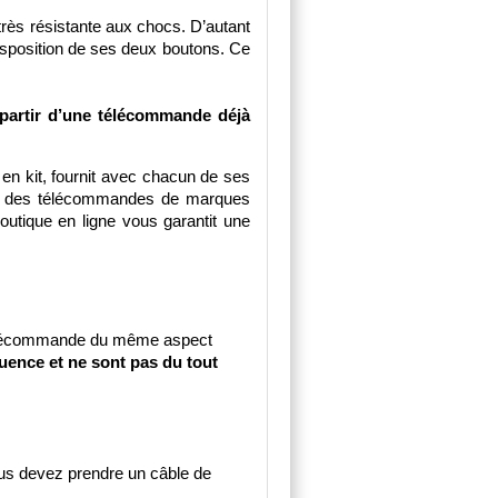
rès résistante aux chocs. D’autant 
 disposition de ses deux boutons. Ce 
partir d’une télécommande déjà 
 kit, fournit avec chacun de ses 
ck des télécommandes de marques 
utique en ligne vous garantit une 
Ne confondez pas la télécommande Marantec D382-433 qui utilise la fréquence 433.92 Mhz avec la télécommande du même aspect 
ence et ne sont pas du tout 
 devez prendre un câble de 