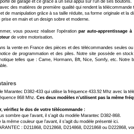
 porte de garage et ce grâce à un seul appui sur l’un de ses boutons.
ué avec des matières de première qualité qui rendent la télécommande t
 et de manipulation grâce à sa taille réduite, sa forme originale et la
e prise en main et un design sobre et moderne.
mmer, vous pouvez réaliser l’opération 
par auto-apprentissage à 
pteur
 de votre motorisation.
s la vente en France des pièces et des télécommandes seules ou en
 notice de programmation et des piles. Notre site possède en sto
tique telles que : Came, Hormann, Bft, Nice, Somfy, etc. Notre bo
ble.
taires
 fréquence 868 Mhz. 
Ces deux modèles n’utilisent pas la même fréqu
 vérifiez le dos de votre télécommande : 
plus sombre que l'avant, il s'agit du modèle Marantec D382-868.
e la même couleur que l'avant, il s’agit du modèle présenté ici. 
e MARANTEC : D211868, D212868, D214868, D221868 ou D222868, vous