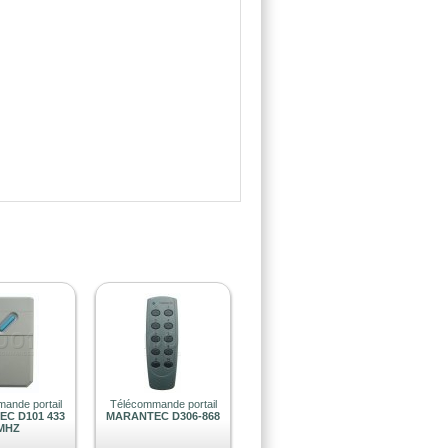
ande portail
Télécommande portail
C D101 433
MARANTEC D306-868
MHZ