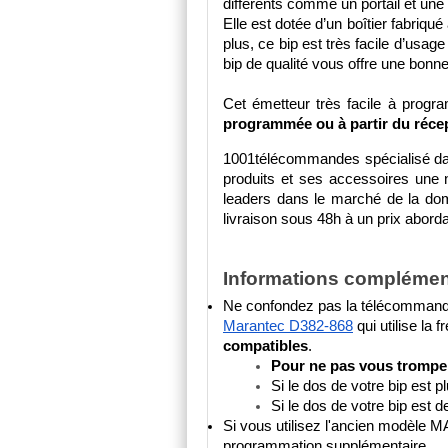
différents comme un portail et une
Elle est dotée d’un boîtier fabriq
plus, ce bip est très facile d’usage
bip de qualité vous offre une bonn
Cet émetteur très facile à progra
programmée ou à partir du réce
1001télécommandes spécialisé dan
produits et ses accessoires une
leaders dans le marché de la domo
livraison sous 48h à un prix aborda
Informations complémen
Marantec D382-868
 qui utilise la
compatibles
. 
Pour ne pas vous tromper,
Si le dos de votre bip est 
Si le dos de votre bip est d
Si vous utilisez l'ancien modèl
programmation supplémentaire.