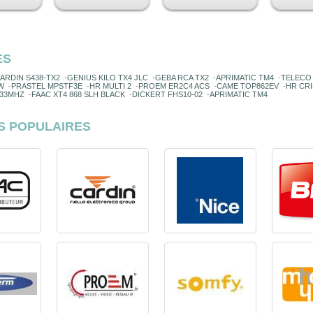
ES
ARDIN S438-TX2
-
GENIUS KILO TX4 JLC
-
GEBA RCA TX2
-
APRIMATIC TM4
-
TELECO 
W
-
PRASTEL MPSTF3E
-
HR MULTI 2
-
PROEM ER2C4 ACS
-
CAME TOP862EV
-
HR CRI
433MHZ
-
FAAC XT4 868 SLH BLACK
-
DICKERT FHS10-02
-
APRIMATIC TM4
S POPULAIRES