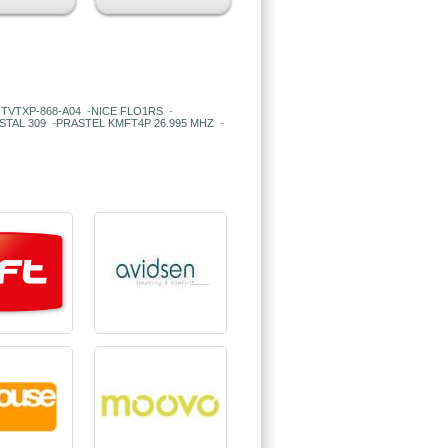
TVTXP-868-A04
-
NICE FLO1RS
-
STAL 309
-
PRASTEL KMFT4P 26.995 MHZ
-