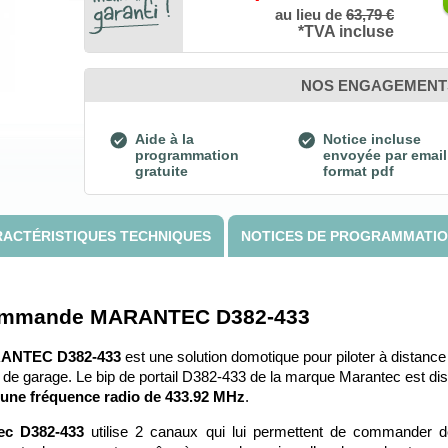
au lieu de
63,79 €
*TVA incluse
NOS ENGAGEMENT
Aide à la
Notice incluse
programmation
envoyée par email
gratuite
format pdf
ACTÉRISTIQUES TECHNIQUES
NOTICES DE PROGRAMMATI
lécommande MARANTEC D382-433
RANTEC D382-433
 est une solution domotique pour piloter à distance
e de garage. Le bip de portail D382-433 de la marque Marantec est disp
e une fréquence radio de 433.92 MHz
. 
ec D382-433
 utilise 2 canaux qui lui permettent de commander 