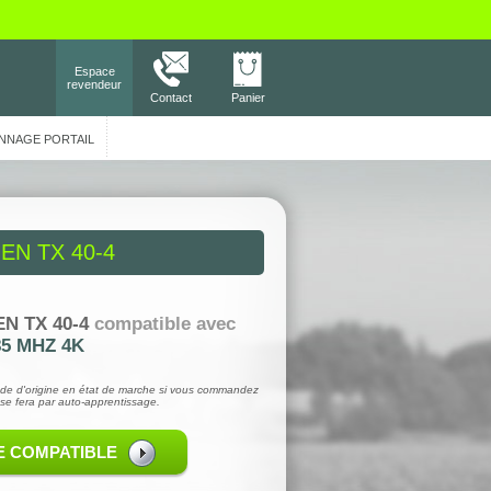
Espace
revendeur
Contact
Panier
NNAGE PORTAIL
N TX 40-4
N TX 40-4
compatible avec
5 MHZ 4K
de d'origine en état de marche si vous commandez
se fera par auto-apprentissage.
E COMPATIBLE