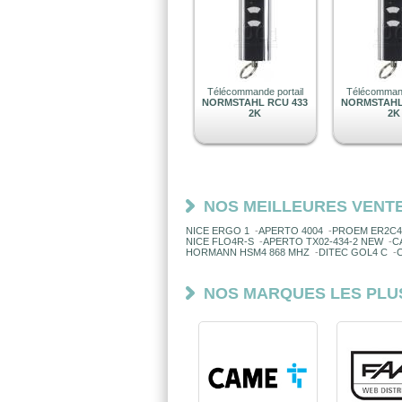
Télécommande portail
Télécommand
NORMSTAHL RCU 433
NORMSTAHL
2K
2K
NOS MEILLEURES VENT
NICE ERGO 1
-
APERTO 4004
-
PROEM ER2C4
NICE FLO4R-S
-
APERTO TX02-434-2 NEW
-
C
HORMANN HSM4 868 MHZ
-
DITEC GOL4 C
-
NOS MARQUES LES PLU