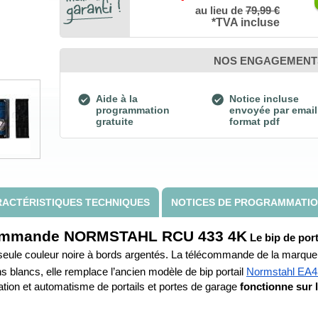
au lieu de
79,99 €
*TVA incluse
NOS ENGAGEMENT
Aide à la
Notice incluse
programmation
envoyée par email
gratuite
format pdf
ACTÉRISTIQUES TECHNIQUES
NOTICES DE PROGRAMMATI
lécommande NORMSTAHL RCU 433 4K
Le bip de po
seule couleur noire à bords argentés. La télécommande de la marque 
blancs, elle remplace l’ancien modèle de bip portail 
Normstahl EA4
ion et automatisme de portails et portes de garage 
fonctionne sur l