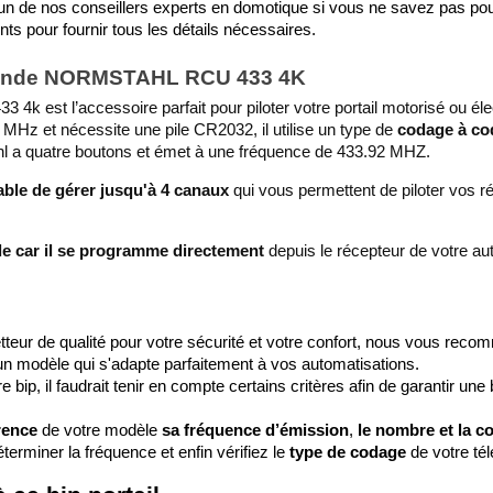
 l’un de nos conseillers experts en domotique si vous ne savez pas p
ents pour fournir tous les détails nécessaires.
mmande NORMSTAHL RCU 433 4K
k est l’accessoire parfait pour piloter votre portail motorisé ou élect
 MHz et nécessite une pile CR2032, il utilise un type de
 codage à cod
l a quatre boutons et émet à une fréquence de 433.92 MHZ. 
able de gérer jusqu'à 4 canaux 
qui vous permettent de piloter vos ré
le car il se programme directement 
depuis le récepteur de votre a
teur de qualité pour votre sécurité et votre confort, nous vous reco
un modèle qui s'adapte parfaitement à vos automatisations. 
 bip, il faudrait tenir en compte certains critères afin de garantir une b
rence
 de votre modèle
 sa fréquence d’émission
, 
le nombre et la c
erminer la fréquence et enfin vérifiez le 
type de codage
 de votre t