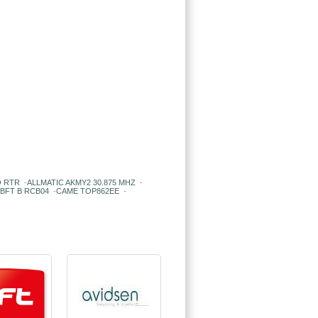
O RTR
-
ALLMATIC AKMY2 30.875 MHZ
-
BFT B RCB04
-
CAME TOP862EE
-