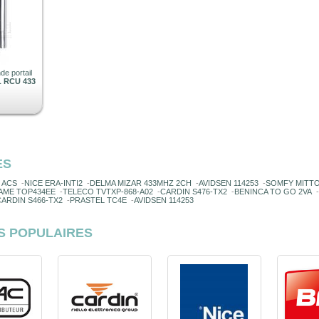
e portail
 RCU 433
ES
 ACS
-
NICE ERA-INTI2
-
DELMA MIZAR 433MHZ 2CH
-
AVIDSEN 114253
-
SOMFY MITT
AME TOP434EE
-
TELECO TVTXP-868-A02
-
CARDIN S476-TX2
-
BENINCA TO GO 2VA
-
CARDIN S466-TX2
-
PRASTEL TC4E
-
AVIDSEN 114253
S POPULAIRES