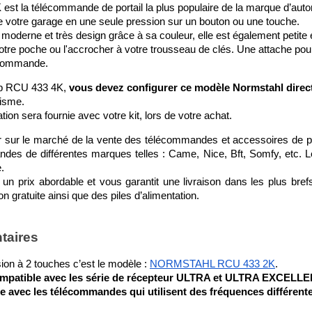
st la télécommande de portail la plus populaire de la marque d’auto
 de votre garage en une seule pression sur un bouton ou une touche.
moderne et très design grâce à sa couleur, elle est également petite 
tre poche ou l'accrocher à votre trousseau de clés. Une attache pour
lécommande.
ip RCU 433 4K, 
vous devez configurer ce modèle Normstahl direct
tisme.
ation sera fournie avec votre kit, lors de votre achat. 
ur le marché de la vente des télécommandes et accessoires de port
es de différentes marques telles : Came, Nice, Bft, Somfy, etc. 
.
un prix abordable et vous garantit une livraison dans les plus bref
 gratuite ainsi que des piles d’alimentation.
taires
ion à 2 touches c’est le modèle : 
NORMSTAHL RCU 433 2K
.
compatible avec les série de récepteur ULTRA et ULTRA EXCELL
e avec les télécommandes qui utilisent des fréquences différent