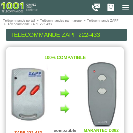
On vous présente nos cookies !
1001
Télé
navig
Télécommande portail
Télécommandes par marque
Télécommande ZAPF
Télécommande ZAPF 222-433
TELECOMMANDE
ZAPF 222-433
100% COMPATIBLE
compatible
MARANTEC D382-
ZAPF 222-433