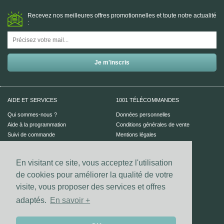
Recevez nos meilleures offres promotionnelles et toute notre actualité
:
AIDE ET SERVICES
1001 TÉLÉCOMMANDES
Qui sommes-nous ?
Données personnelles
Aide à la programmation
Conditions générales de vente
Suivi de commande
Mentions légales
Aide en ligne
En visitant ce site, vous acceptez l'utilisation
PAIEMENT SÉCURISÉ
UN CONSEIL ?
de cookies pour améliorer la qualité de votre
Nous contacter
visite, vous proposer des services et offres
adaptés.
En savoir +
Vos coordonnées bancaires sont
sécurisées par notre prestataire
Dalenys.
Les paiements Visa et Mastercard sont