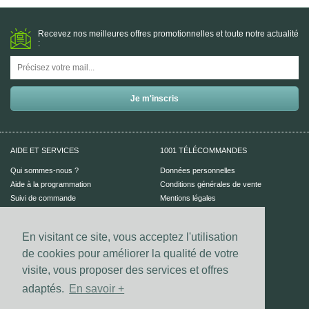
Recevez nos meilleures offres promotionnelles et toute notre actualité
:
AIDE ET SERVICES
1001 TÉLÉCOMMANDES
Qui sommes-nous ?
Données personnelles
Aide à la programmation
Conditions générales de vente
Suivi de commande
Mentions légales
Aide en ligne
En visitant ce site, vous acceptez l'utilisation
PAIEMENT SÉCURISÉ
UN CONSEIL ?
de cookies pour améliorer la qualité de votre
Nous contacter
visite, vous proposer des services et offres
adaptés.
En savoir +
Vos coordonnées bancaires sont
sécurisées par notre prestataire
Dalenys.