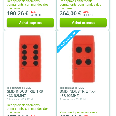
Réapprovisionnements
Réapprovisionnements
permanents, commandez dès
permanents, commandez dès
maintenant.
maintenant.
190,26 €
364,00 €
-44%
-44%
345,93 €
661,82 €
Achat express
Achat express
LIVRAISON EN 48H
Telecommande SMD
Telecommande SMD
SMD INDUSTRIE TX8-
SMD INDUSTRIE TX4-
433.92MHZ
433.92MHZ
8 boutons - 433.92 MHz
4 boutons - 433.92 MHz
Réapprovisionnements
permanents, commandez dès
maintenant.
Plus que 2 pièces en stock