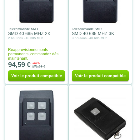
Telecommande SMD
Telecommande SMD
SMD 40.685 MHZ 2K
SMD 40.685 MHZ 3K
2 boutons - 40.685 MHz
3 boutons - 40.685 MHz
Réapprovisionnements
permanents, commandez dès
maintenant.
94,59 €
-44%
171,98 €
Voir le produit compatible
Voir le produit compatible