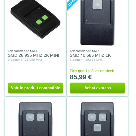
Telecommande SMD
Telecommande SMD
SMD 26.995 MHZ 2K MINI
SMD 40.685 MHZ 1K
2 boutons - 26.995 MHz
1 bouton - 40.685 MHz
Plus que 1 pièces en stock
85,99 €
Voir le produit compatible
Achat express