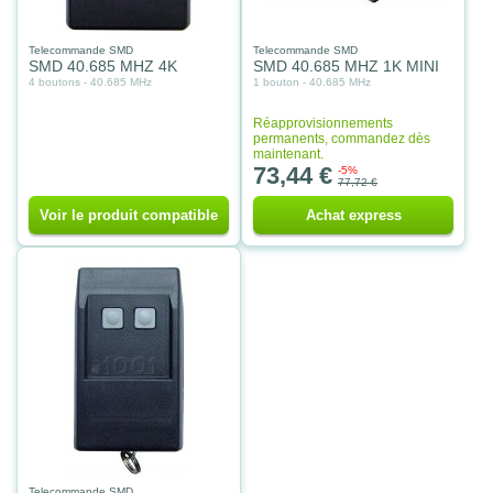
Telecommande SMD
Telecommande SMD
SMD 40.685 MHZ 4K
SMD 40.685 MHZ 1K MINI
4 boutons - 40.685 MHz
1 bouton - 40.685 MHz
Réapprovisionnements
permanents, commandez dès
maintenant.
73,44 €
-5%
77,72 €
Voir le produit compatible
Achat express
Telecommande SMD