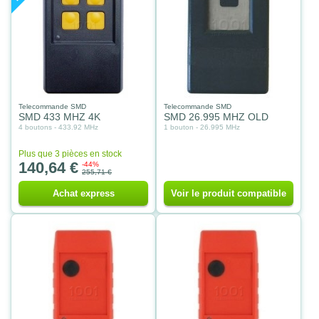
Telecommande SMD
Telecommande SMD
SMD 433 MHZ 4K
SMD 26.995 MHZ OLD
4 boutons - 433.92 MHz
1 bouton - 26.995 MHz
Plus que 3 pièces en stock
140,64 €
-44%
255,71 €
Achat express
Voir le produit compatible