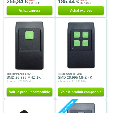
255,84 €
185,44 €
-44%
-44%
465,16 €
337,16 €
Achat express
Achat express
Telecommande SMD
Telecommande SMD
SMD 26.995 MHZ 1K
SMD 26.995 MHZ 4K
1 bouton - 26.995 MHz
4 boutons - 26.995 MHz
Voir le produit compatible
Voir le produit compatible
LIVRAISON EN 48H