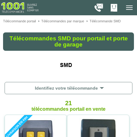
On vous présente nos cookies !
1001
Télé
navig
Télécommande portail
Télécommandes par marque
Télécommande SMD
Télécommandes SMD pour portail et porte
de garage
Identifiez votre télécommande
21
télécommandes portail
en vente
LIVRAISON EN 48H