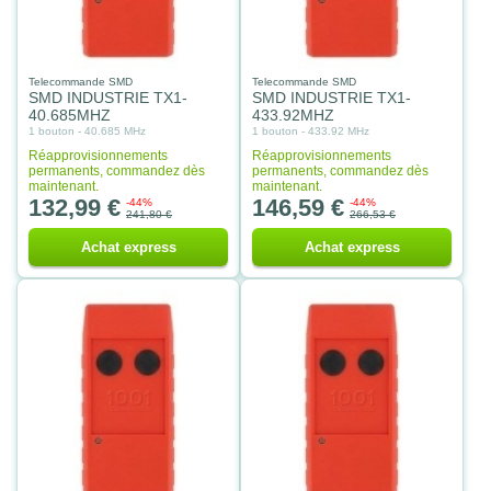
Telecommande SMD
Telecommande SMD
SMD INDUSTRIE TX1-
SMD INDUSTRIE TX1-
40.685MHZ
433.92MHZ
1 bouton - 40.685 MHz
1 bouton - 433.92 MHz
Réapprovisionnements
Réapprovisionnements
permanents, commandez dès
permanents, commandez dès
maintenant.
maintenant.
132,99 €
146,59 €
-44%
-44%
241,80 €
266,53 €
Achat express
Achat express