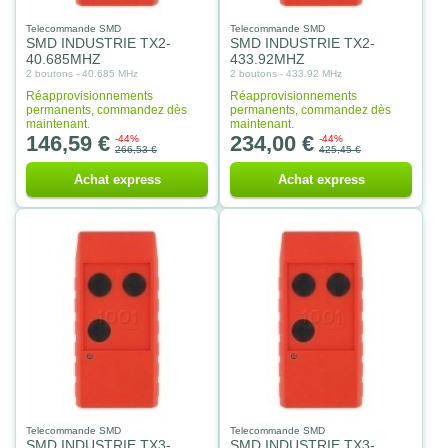
Telecommande SMD
Telecommande SMD
SMD INDUSTRIE TX2-
SMD INDUSTRIE TX2-
40.685MHZ
433.92MHZ
2 boutons - 40.685 MHz
2 boutons - 433.92 MHz
Réapprovisionnements
Réapprovisionnements
permanents, commandez dès
permanents, commandez dès
maintenant.
maintenant.
146,59 €
234,00 €
-44%
-44%
266,53 €
425,45 €
Achat express
Achat express
Telecommande SMD
Telecommande SMD
SMD INDUSTRIE TX3-
SMD INDUSTRIE TX3-