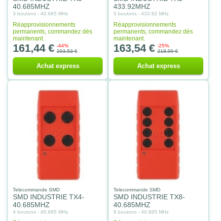
40.685MHZ
433.92MHZ
3 boutons - 40.685 MHz
3 boutons - 433.92 MHz
Réapprovisionnements
Réapprovisionnements
permanents, commandez dès
permanents, commandez dès
maintenant.
maintenant.
161,44 €
163,54 €
-44%
-25%
293,53 €
218,99 €
Achat express
Achat express
Telecommande SMD
Telecommande SMD
SMD INDUSTRIE TX4-
SMD INDUSTRIE TX8-
40.685MHZ
40.685MHZ
4 boutons - 40.685 MHz
8 boutons - 40.685 MHz