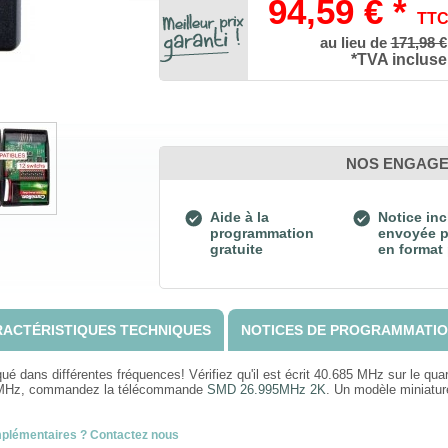
94,59 € *
TT
au lieu de
171,98 €
*TVA incluse
NOS ENGAG
Aide à la
Notice inc
programmation
envoyée p
gratuite
en format
ACTÉRISTIQUES TECHNIQUES
NOTICES DE PROGRAMMATI
 dans différentes fréquences! Vérifiez qu'il est écrit 40.685 MHz sur le quart
5MHz, commandez la télécommande
SMD 26.995MHz 2K
. Un modèle miniature
mplémentaires ? Contactez nous