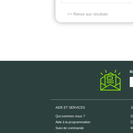
<< Retour aux résultats
R
AIDE ET SERVICES
1
Qui sommes-nous ?
D
Aide à la programmation
C
Suivi de commande
M