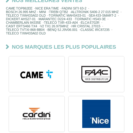
NOS MEILLEURES VENTES
CAME TOP862EE
-
NICE ERA TIME
-
FADINI SITI 63-2
-
BOSCH 26.995 MHZ - MINI
-
TREBI QTB2
-
ALLTRONIK S406-2 27.015 MHZ
-
TELECO TXW433A02 OLD
-
TORMATIC MAHS433-01
-
SEA 433-SMART-2
-
DICKERT AHS27-01
-
MARANTEC D224-433
-
TORMATIC HS43-3E
-
CHAMBERLAIN 84335E
-
TELECO TXR-433-A04
-
ELCA E702R
-
CASIT ERTS466 TX4
-
V2 TX1 26.975MHZ
-
HR CRISTAL 27015
-
TELECO TVTXI-868-BB04
-
BENQ 5J.J9V06.001
-
CLASSIC IRC87235
-
TELECO TXW433A02 OLD
NOS MARQUES LES PLUS POPULAIRES