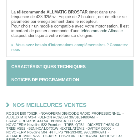
La
télécommande ALLMATIC BROSTAR
émet dans une
fréquence de 433.92Mhz. Equipé de 2 boutons, cet émetteur se
paramètre par enregistrement dans le récepteur.
Pour choisir un modèle compatible avec votre motorisation, il est
important de passer commande d’une
télécommande Allmatic
d’aspect identique à votre référence d’origine.
Vous avez besoin d'informations complémentaires ? Contactez
nous
CARACTÉRISTIQUES TECHNIQUES
NOTICES DE PROGRAMMATION
NOS MEILLEURES VENTES
ROGER E80 TX52R
-
NOVOFERM DIGICODE RADIO PROFESSIONNEL
-
ALULUX MT87A3-4
-
DENON RC020SR 30701014600AM
-
CRAWFORD AKHS 433-54
-
BENINCA LOTX2W
-
NOVOFERM Novoline 522 Premium
-
TREBI QTB4
-
DICKERT FHS20-03
-
TREBI ASB2
-
BENINCA LOTX1W
-
EXTEL ATEM 2
-
DAITEM D8000
-
NOVOFERM Novoline 504
-
PHILIPS YKF293-001 996510043241
-
ALLMATIC MINI PASS
-
DICKERT FHS20-04
-
TREBI ASB4
-
MHOUSE TX3
-
BENINCA LOTX2W