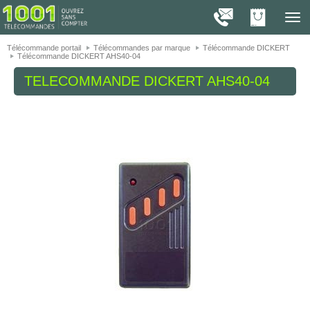
On vous présente nos cookies !
1001
Télé
navig
Télécommande portail
Télécommandes par marque
Télécommande DICKERT
Télécommande DICKERT AHS40-04
TELECOMMANDE
DICKERT AHS40-04