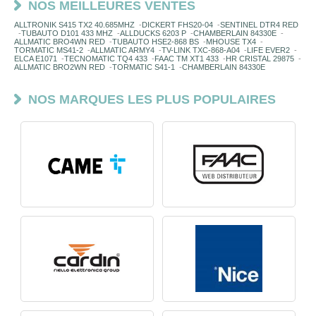
NOS MEILLEURES VENTES
ALLTRONIK S415 TX2 40.685MHZ
-
DICKERT FHS20-04
-
SENTINEL DTR4 RED
-
TUBAUTO D101 433 MHZ
-
ALLDUCKS 6203 P
-
CHAMBERLAIN 84330E
-
ALLMATIC BRO4WN RED
-
TUBAUTO HSE2-868 BS
-
MHOUSE TX4
-
TORMATIC MS41-2
-
ALLMATIC ARMY4
-
TV-LINK TXC-868-A04
-
LIFE EVER2
-
ELCA E1071
-
TECNOMATIC TQ4 433
-
FAAC TM XT1 433
-
HR CRISTAL 29875
-
ALLMATIC BRO2WN RED
-
TORMATIC S41-1
-
CHAMBERLAIN 84330E
NOS MARQUES LES PLUS POPULAIRES