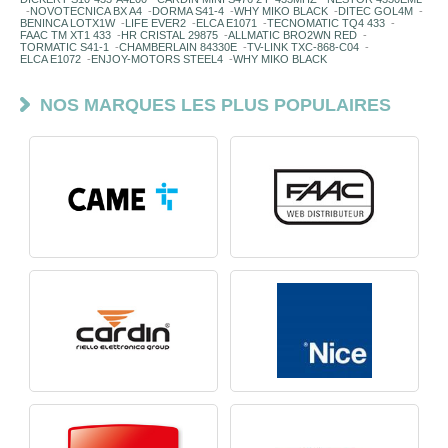
-
NOVOTECNICA BX A4
-
DORMA S41-4
-
WHY MIKO BLACK
-
DITEC GOL4M
-
BENINCA LOTX1W
-
LIFE EVER2
-
ELCA E1071
-
TECNOMATIC TQ4 433
-
FAAC TM XT1 433
-
HR CRISTAL 29875
-
ALLMATIC BRO2WN RED
-
TORMATIC S41-1
-
CHAMBERLAIN 84330E
-
TV-LINK TXC-868-C04
-
ELCA E1072
-
ENJOY-MOTORS STEEL4
-
WHY MIKO BLACK
NOS MARQUES LES PLUS POPULAIRES