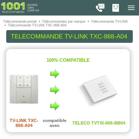
On vous présente nos cookies !
1001
Télé
navig
Télécommande portail
Télécommandes par marque
Télécommande TV-LINK
Télécommande TV-LINK TXC-868-A04
TELECOMMANDE
TV-LINK TXC-868-A04
100% COMPATIBLE
TV-LINK TXC-
compatible
TELECO TVTXI-868-BB04
868-A04
avec