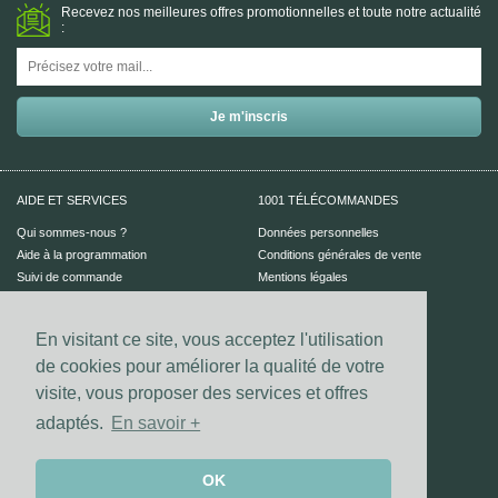
Recevez nos meilleures offres promotionnelles et toute notre actualité
:
AIDE ET SERVICES
1001 TÉLÉCOMMANDES
Qui sommes-nous ?
Données personnelles
Aide à la programmation
Conditions générales de vente
Suivi de commande
Mentions légales
Aide en ligne
En visitant ce site, vous acceptez l'utilisation
PAIEMENT SÉCURISÉ
UN CONSEIL ?
de cookies pour améliorer la qualité de votre
Nous contacter
visite, vous proposer des services et offres
adaptés.
En savoir +
Vos coordonnées bancaires sont
sécurisées par notre prestataire
Dalenys.
Les paiements Visa et Mastercard sont
OK
sécurisés grâce au dispositif 3D-secure.