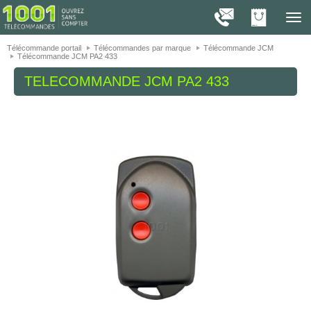
On vous présente nos cookies !
1001
Télé
navig
Télécommande portail
Télécommandes par marque
Télécommande JCM
Télécommande JCM PA2 433
TELECOMMANDE
JCM PA2 433