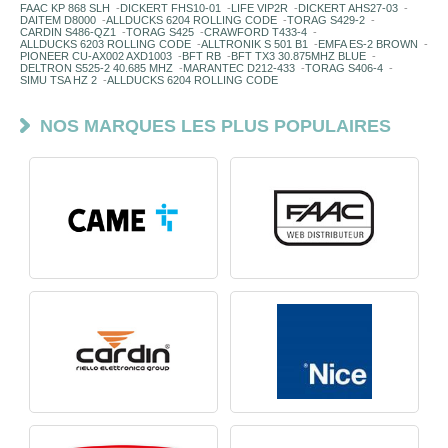
FAAC KP 868 SLH
-
DICKERT FHS10-01
-
LIFE VIP2R
-
DICKERT AHS27-03
-
DAITEM D8000
-
ALLDUCKS 6204 ROLLING CODE
-
TORAG S429-2
-
CARDIN S486-QZ1
-
TORAG S425
-
CRAWFORD T433-4
-
ALLDUCKS 6203 ROLLING CODE
-
ALLTRONIK S 501 B1
-
EMFA ES-2 BROWN
-
PIONEER CU-AX002 AXD1003
-
BFT RB
-
BFT TX3 30.875MHZ BLUE
-
DELTRON S525-2 40.685 MHZ
-
MARANTEC D212-433
-
TORAG S406-4
-
SIMU TSA HZ 2
-
ALLDUCKS 6204 ROLLING CODE
NOS MARQUES LES PLUS POPULAIRES