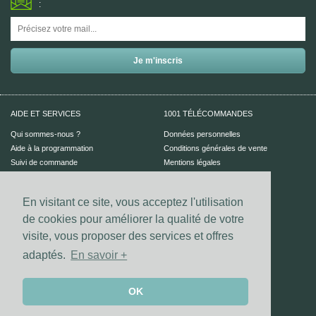
:
AIDE ET SERVICES
1001 TÉLÉCOMMANDES
Qui sommes-nous ?
Données personnelles
Aide à la programmation
Conditions générales de vente
Suivi de commande
Mentions légales
Aide en ligne
En visitant ce site, vous acceptez l'utilisation
PAIEMENT SÉCURISÉ
UN CONSEIL ?
de cookies pour améliorer la qualité de votre
Nous contacter
visite, vous proposer des services et offres
adaptés.
En savoir +
Vos coordonnées bancaires sont
sécurisées par notre prestataire
Dalenys.
Les paiements Visa et Mastercard sont
OK
sécurisés grâce au dispositif 3D-secure.