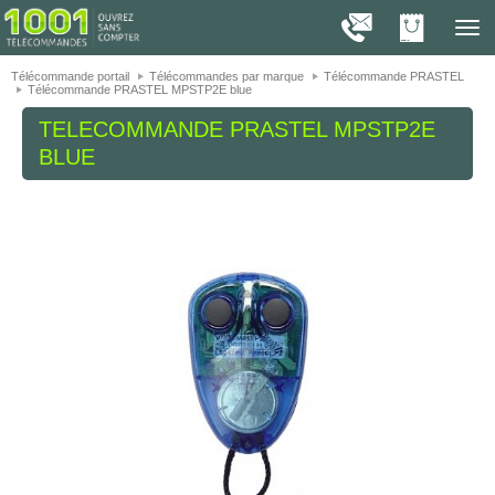
On vous présente nos cookies !
1001
Télé
navig
Télécommande portail
Télécommandes par marque
Télécommande PRASTEL
Télécommande PRASTEL MPSTP2E blue
TELECOMMANDE
PRASTEL MPSTP2E
BLUE