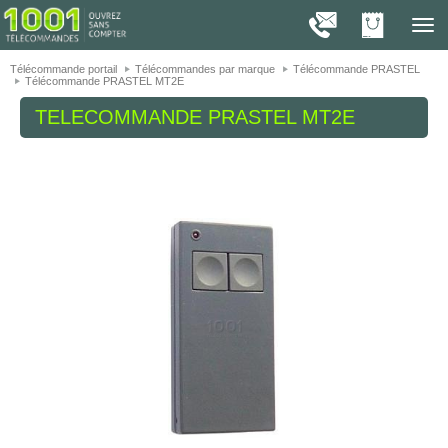
On vous présente nos cookies !
1001
Télé
navig
Télécommande portail
Télécommandes par marque
Télécommande PRASTEL
Télécommande PRASTEL MT2E
TELECOMMANDE
PRASTEL MT2E