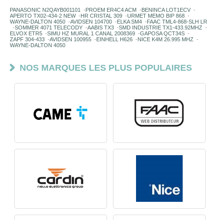
PANASONIC N2QAYB001101
-
PROEM ER4C4 ACM
-
BENINCA LOT1ECV
-
APERTO TX02-434-2 NEW
-
HR CRISTAL 309
-
URMET MEMO BIP 868
-
WAYNE-DALTON 4050
-
AVIDSEN 104700
-
ELKA SM4
-
FAAC TML4-868-SLH LR
-
SOMMER 4071 TELECODY
-
AABIS TX3
-
SMD INDUSTRIE TX1-433.92MHZ
-
ELVOX ETR5
-
SIMU HZ MURAL 1 CANAL 2008369
-
GAPOSA QCT34S
-
ZAPF 304-433
-
AVIDSEN 100955
-
EINHELL H626
-
NICE K4M 26.995 MHZ
-
WAYNE-DALTON 4050
NOS MARQUES LES PLUS POPULAIRES