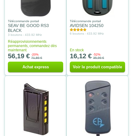
Télécommande portail
Télécommande portail
SEAV BE GOOD RS3
AVIDSEN 104250
BLACK
6 boutons - 433.92 MHz
3 boutons - 433.92 MHz
Réapprovisionnements
permanents, commandez dès
maintenant.
En stock
56,19 €
16,12 €
-20%
-52%
71,89 €
35,99 €
Achat express
Voir le produit compatible