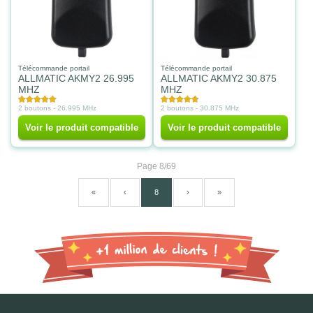
Télécommande portail
Télécommande portail
ALLMATIC AKMY2 26.995
ALLMATIC AKMY2 30.875
MHZ
MHZ
2 boutons - 26.995 MHz
2 boutons - 30.875 MHz
Voir le produit compatible
Voir le produit compatible
Page 8/69
«
‹
8
›
»