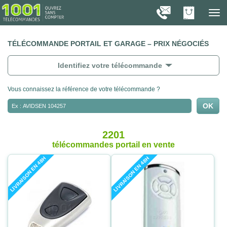
On vous présente nos cookies !
1001
Télé
navig
TÉLÉCOMMANDE PORTAIL ET GARAGE – PRIX NÉGOCIÉS
Identifiez votre télécommande
Vous connaissez la référence de votre télécommande ?
2201
télécommandes portail
en vente
LIVRAISON EN 48H
LIVRAISON EN 48H