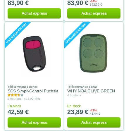
83,90 €
83,90 €
-44%
152,55 €
Achat express
Achat express
LIVRAISON EN 48H
LIVRAISON EN 48H
Télécommande portail
Télécommande portail
SCS SimplyControl Fuchsia
WHY NOA OLIVE GREEN
4 boutons
2 boutons - 433.92 MHz
En stock
En stock
42,59 €
23,89 €
-43%
43,44 €
Achat express
Achat express