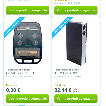
3 boutons - 433.92 MHz
4 boutons - 433.92 MHz
Voir le produit compatible
Voir le produit compatible
LIVRAISON EN 48H
LIVRAISON EN 48H
Télécommande portail
Télécommande portail
GENIUS TE4433H
TEDSEN SKX2
4 boutons - 433.92 MHz
2 boutons - 433.92 MHz
En stock
En stock
0,00 €
82,44 €
-1%
83,69 €
Voir le produit compatible
Voir le produit compatible