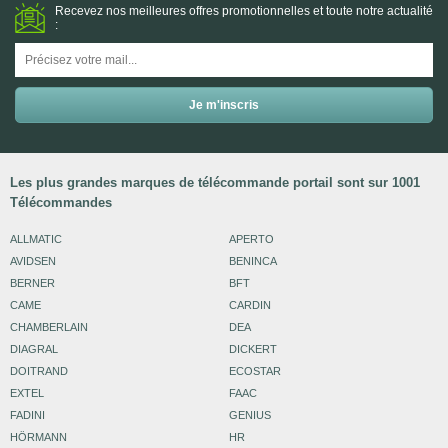
Recevez nos meilleures offres promotionnelles et toute notre actualité
:
Les plus grandes marques de télécommande portail sont sur 1001
Télécommandes
ALLMATIC
APERTO
AVIDSEN
BENINCA
BERNER
BFT
CAME
CARDIN
CHAMBERLAIN
DEA
DIAGRAL
DICKERT
DOITRAND
ECOSTAR
EXTEL
FAAC
FADINI
GENIUS
HÖRMANN
HR