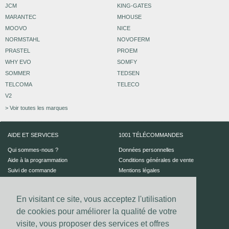
JCM
KING-GATES
MARANTEC
MHOUSE
MOOVO
NICE
NORMSTAHL
NOVOFERM
PRASTEL
PROEM
WHY EVO
SOMFY
SOMMER
TEDSEN
TELCOMA
TELECO
V2
> Voir toutes les marques
AIDE ET SERVICES
1001 TÉLÉCOMMANDES
Qui sommes-nous ?
Données personnelles
Aide à la programmation
Conditions générales de vente
Suivi de commande
Mentions légales
Aide en ligne
En visitant ce site, vous acceptez l'utilisation
PAIEMENT SÉCURISÉ
UN CONSEIL ?
de cookies pour améliorer la qualité de votre
Nous contacter
visite, vous proposer des services et offres