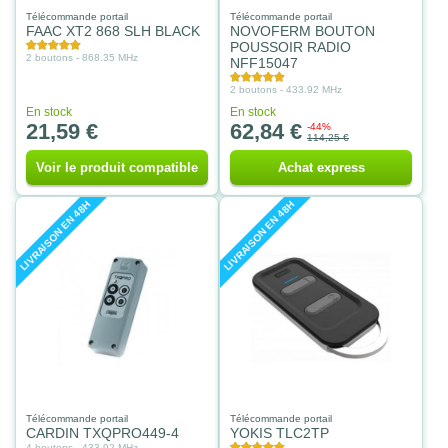
Télécommande portail
Télécommande portail
FAAC XT2 868 SLH BLACK
NOVOFERM BOUTON
POUSSOIR RADIO
2 boutons - 868.35 MHz
NFF15047
2 boutons - 433.92 MHz
En stock
En stock
21,59 €
62,84 €
-44%
114,25 €
Voir le produit compatible
Achat express
LIVRAISON EN 48H
LIVRAISON EN 48H
Télécommande portail
Télécommande portail
CARDIN TXQPRO449-4
YOKIS TLC2TP
4 boutons - 433.92 MHz