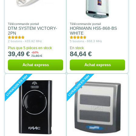
Télécommande portail
Télécommande portail
DTM SYSTEM VICTORY-
HORMANN HS5-868-BS
2PN
WHITE
2 boutons - 433.92 MHz
5 boutons - 868.3 MHz
Plus que 5 pièces en stock
En stock
39,49 €
84,64 €
-44%
71,80 €
Achat express
Achat express
LIVRAISON EN 48H
LIVRAISON EN 48H